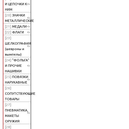
И ЦЕПОЧКИ К
НИМ
[20]
ЗНАЧКИ
МЕТАЛЛИЧЕСКИЕ
[21]
МЕДАЛИ
[22]
ФЛАГИ
[23]
ШЕЛКОГРАФИЯ
(шевроны и
вымпелы)
[24]
"ФОЛЬГА"
И ПРОЧИЕ
НАШИВКИ
[25]
ПОВЯЗКИ
НАРУКАВНЫЕ
[26]
СОПУТСТВУЮЩИЕ
ТОВАРЫ
[27]
ПНЕВМАТИКА,
МАКЕТЫ
ОРУЖИЯ
[28]