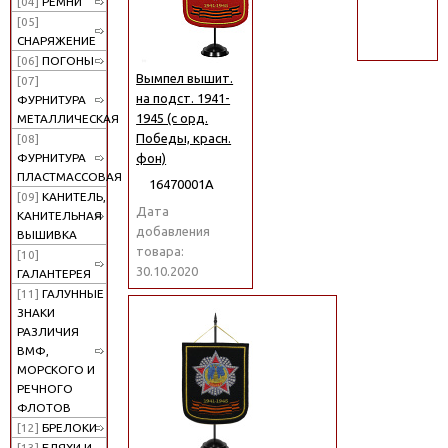
[04]
РЕМНИ
поиск
[05]
СНАРЯЖЕНИЕ
[06]
ПОГОНЫ
Вымпел вышит.
[07]
на подст. 1941-
ФУРНИТУРА
1945 (с орд.
МЕТАЛЛИЧЕСКАЯ
Победы, красн.
[08]
фон)
ФУРНИТУРА
ПЛАСТМАССОВАЯ
16470001А
[09]
КАНИТЕЛЬ,
Дата
КАНИТЕЛЬНАЯ
добавления
ВЫШИВКА
товара:
[10]
30.10.2020
ГАЛАНТЕРЕЯ
[11]
ГАЛУННЫЕ
ЗНАКИ
РАЗЛИЧИЯ
ВМФ,
МОРСКОГО И
РЕЧНОГО
ФЛОТОВ
[12]
БРЕЛОКИ
[13]
БЛЯХИ И