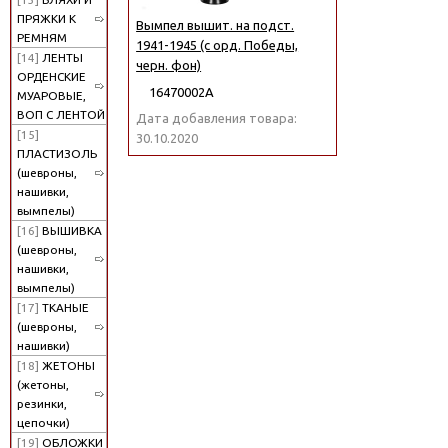
ПРЯЖКИ К
Вымпел вышит. на подст.
РЕМНЯМ
1941-1945 (с орд. Победы,
[14]
ЛЕНТЫ
черн. фон)
ОРДЕНСКИЕ
16470002А
МУАРОВЫЕ,
ВОП С ЛЕНТОЙ
Дата добавления товара:
[15]
30.10.2020
ПЛАСТИЗОЛЬ
(шевроны,
нашивки,
вымпелы)
[16]
ВЫШИВКА
(шевроны,
нашивки,
вымпелы)
[17]
ТКАНЫЕ
(шевроны,
нашивки)
[18]
ЖЕТОНЫ
(жетоны,
резинки,
цепочки)
[19]
ОБЛОЖКИ