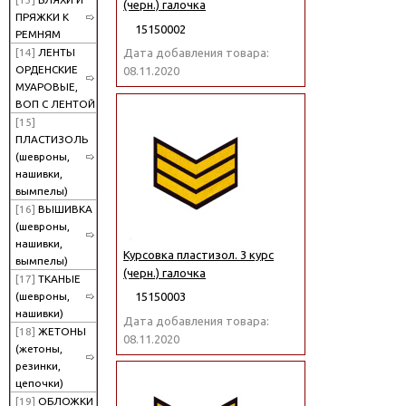
(черн.) галочка
ПРЯЖКИ К
15150002
РЕМНЯМ
[14]
ЛЕНТЫ
Дата добавления товара:
ОРДЕНСКИЕ
08.11.2020
МУАРОВЫЕ,
ВОП С ЛЕНТОЙ
[15]
ПЛАСТИЗОЛЬ
(шевроны,
нашивки,
вымпелы)
[16]
ВЫШИВКА
(шевроны,
нашивки,
Курсовка пластизол. 3 курс
вымпелы)
(черн.) галочка
[17]
ТКАНЫЕ
(шевроны,
15150003
нашивки)
Дата добавления товара:
[18]
ЖЕТОНЫ
08.11.2020
(жетоны,
резинки,
цепочки)
[19]
ОБЛОЖКИ