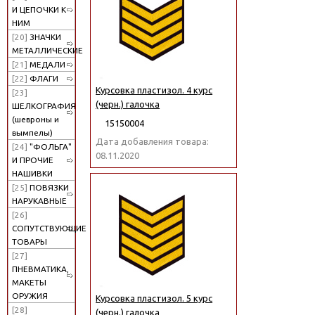
И ЦЕПОЧКИ К
НИМ
[20]
ЗНАЧКИ
МЕТАЛЛИЧЕСКИЕ
[21]
МЕДАЛИ
[22]
ФЛАГИ
Курсовка пластизол. 4 курс
[23]
(черн.) галочка
ШЕЛКОГРАФИЯ
(шевроны и
15150004
вымпелы)
Дата добавления товара:
[24]
"ФОЛЬГА"
08.11.2020
И ПРОЧИЕ
НАШИВКИ
[25]
ПОВЯЗКИ
НАРУКАВНЫЕ
[26]
СОПУТСТВУЮЩИЕ
ТОВАРЫ
[27]
ПНЕВМАТИКА,
МАКЕТЫ
ОРУЖИЯ
Курсовка пластизол. 5 курс
[28]
(черн.) галочка