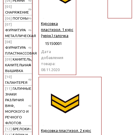
[04]
РЕМНИ
поиск
[05]
СНАРЯЖЕНИЕ
[06]
ПОГОНЫ
Курсовка
[07]
пластизол. 1 курс
ФУРНИТУРА
(черн.) галочка
МЕТАЛЛИЧЕСКАЯ
[08]
15150001
ФУРНИТУРА
Дата
ПЛАСТМАССОВАЯ
добавления
[09]
КАНИТЕЛЬ,
товара:
КАНИТЕЛЬНАЯ
08.11.2020
ВЫШИВКА
[10]
ГАЛАНТЕРЕЯ
[11]
ГАЛУННЫЕ
ЗНАКИ
РАЗЛИЧИЯ
ВМФ,
МОРСКОГО И
РЕЧНОГО
ФЛОТОВ
[12]
БРЕЛОКИ
Курсовка пластизол. 2 курс
[13]
БЛЯХИ И