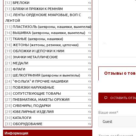
[12]
БРЕЛОКИ
[13]
БЛЯХИ И ПРЯЖКИ К РЕМНЯМ
[14]
ЛЕНТЫ ОРДЕНСКИЕ МУАРОВЫЕ, ВОП С
ЛЕНТОЙ
[15]
ПЛАСТИЗОЛЬ (шевроны, нашивки, вымпелы)
[16]
ВЫШИВКА (шевроны, нашивки, вымпелы)
[17]
ТКАНЫЕ (шевроны, нашивки)
[18]
ЖЕТОНЫ (жетоны, резинки, цепочки)
[19]
ОБЛОЖКИ И ЦЕПОЧКИ К НИМ
[20]
ЗНАЧКИ МЕТАЛЛИЧЕСКИЕ
[21]
МЕДАЛИ
[22]
ФЛАГИ
Отзывы о тов
[23]
ШЕЛКОГРАФИЯ (шевроны и вымпелы)
[24]
"ФОЛЬГА" И ПРОЧИЕ НАШИВКИ
[25]
ПОВЯЗКИ НАРУКАВНЫЕ
[26]
СОПУТСТВУЮЩИЕ ТОВАРЫ
ОСТАВИТЬ ОТЗ
[27]
ПНЕВМАТИКА, МАКЕТЫ ОРУЖИЯ
[28]
СУВЕНИРЫ, ПОДАРКИ
[29]
ЮВЕЛИРНЫЕ ИЗДЕЛИЯ
Ваше имя
*
[30]
КАТАЛОГИ
[33]
ОБОРУДОВАНИЕ
Информация
Текст сообщения
*