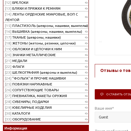
[12]
БРЕЛОКИ
[13]
БЛЯХИ И ПРЯЖКИ К РЕМНЯМ
[14]
ЛЕНТЫ ОРДЕНСКИЕ МУАРОВЫЕ, ВОП С
ЛЕНТОЙ
[15]
ПЛАСТИЗОЛЬ (шевроны, нашивки, вымпелы)
[16]
ВЫШИВКА (шевроны, нашивки, вымпелы)
[17]
ТКАНЫЕ (шевроны, нашивки)
[18]
ЖЕТОНЫ (жетоны, резинки, цепочки)
[19]
ОБЛОЖКИ И ЦЕПОЧКИ К НИМ
[20]
ЗНАЧКИ МЕТАЛЛИЧЕСКИЕ
[21]
МЕДАЛИ
[22]
ФЛАГИ
Отзывы о тов
[23]
ШЕЛКОГРАФИЯ (шевроны и вымпелы)
[24]
"ФОЛЬГА" И ПРОЧИЕ НАШИВКИ
[25]
ПОВЯЗКИ НАРУКАВНЫЕ
[26]
СОПУТСТВУЮЩИЕ ТОВАРЫ
ОСТАВИТЬ ОТЗ
[27]
ПНЕВМАТИКА, МАКЕТЫ ОРУЖИЯ
[28]
СУВЕНИРЫ, ПОДАРКИ
[29]
ЮВЕЛИРНЫЕ ИЗДЕЛИЯ
Ваше имя
*
[30]
КАТАЛОГИ
[33]
ОБОРУДОВАНИЕ
Информация
Текст сообщения
*