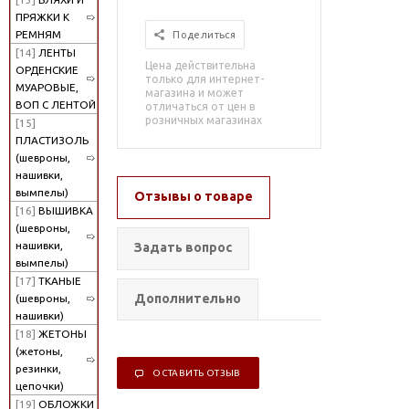
ПРЯЖКИ К
РЕМНЯМ
Поделиться
[14]
ЛЕНТЫ
Цена действительна
ОРДЕНСКИЕ
только для интернет-
МУАРОВЫЕ,
магазина и может
ВОП С ЛЕНТОЙ
отличаться от цен в
розничных магазинах
[15]
ПЛАСТИЗОЛЬ
(шевроны,
нашивки,
вымпелы)
Отзывы о товаре
[16]
ВЫШИВКА
(шевроны,
нашивки,
Задать вопрос
вымпелы)
[17]
ТКАНЫЕ
Дополнительно
(шевроны,
нашивки)
[18]
ЖЕТОНЫ
(жетоны,
резинки,
ОСТАВИТЬ ОТЗЫВ
цепочки)
[19]
ОБЛОЖКИ