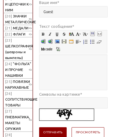
Ваше имя
*
И ЦЕПОЧКИ К
НИМ
[20]
ЗНАЧКИ
МЕТАЛЛИЧЕСКИЕ
Текст сообщения
*
[21]
МЕДАЛИ
[22]
ФЛАГИ
[23]
ШЕЛКОГРАФИЯ
(шевроны и
вымпелы)
[24]
"ФОЛЬГА"
И ПРОЧИЕ
НАШИВКИ
[25]
ПОВЯЗКИ
НАРУКАВНЫЕ
[26]
Символы на картинке
*
СОПУТСТВУЮЩИЕ
ТОВАРЫ
[27]
ПНЕВМАТИКА,
МАКЕТЫ
ОРУЖИЯ
[28]