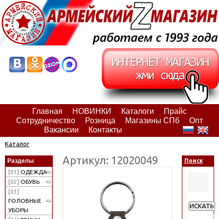
Главная
НОВИНКИ
Каталоги
Прайс
Сотрудничество
Розница
Магазины СПб
Опт
Вакансии
Контакты
Каталог
Артикул: 12020049
Разделы
Поиск
[01]
ОДЕЖДА
[02]
ОБУВЬ
[03]
ГОЛОВНЫЕ
ИСКАТЬ
УБОРЫ
Расширен