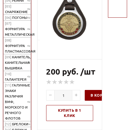
[04]
РЕМНИ
поиск
[05]
СНАРЯЖЕНИЕ
[06]
ПОГОНЫ
[07]
ФУРНИТУРА
МЕТАЛЛИЧЕСКАЯ
[08]
ФУРНИТУРА
ПЛАСТМАССОВАЯ
[09]
КАНИТЕЛЬ,
КАНИТЕЛЬНАЯ
ВЫШИВКА
200 руб. /шт
[10]
ГАЛАНТЕРЕЯ
[11]
ГАЛУННЫЕ
ЗНАКИ
В КОРЗИНУ
РАЗЛИЧИЯ
ВМФ,
МОРСКОГО И
КУПИТЬ В 1
РЕЧНОГО
КЛИК
ФЛОТОВ
[12]
БРЕЛОКИ
[13]
БЛЯХИ И