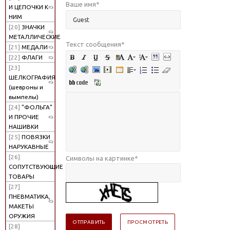
Ваше имя
*
И ЦЕПОЧКИ К
НИМ
[20]
ЗНАЧКИ
МЕТАЛЛИЧЕСКИЕ
Текст сообщения
*
[21]
МЕДАЛИ
[22]
ФЛАГИ
[23]
ШЕЛКОГРАФИЯ
(шевроны и
вымпелы)
[24]
"ФОЛЬГА"
И ПРОЧИЕ
НАШИВКИ
[25]
ПОВЯЗКИ
НАРУКАВНЫЕ
[26]
Символы на картинке
*
СОПУТСТВУЮЩИЕ
ТОВАРЫ
[27]
ПНЕВМАТИКА,
МАКЕТЫ
ОРУЖИЯ
[28]