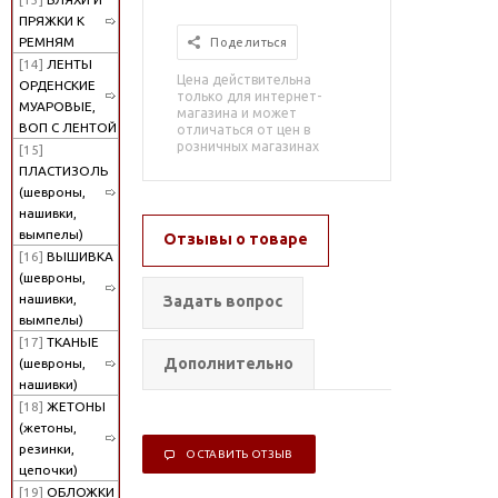
ПРЯЖКИ К
РЕМНЯМ
Поделиться
[14]
ЛЕНТЫ
Цена действительна
ОРДЕНСКИЕ
только для интернет-
МУАРОВЫЕ,
магазина и может
ВОП С ЛЕНТОЙ
отличаться от цен в
розничных магазинах
[15]
ПЛАСТИЗОЛЬ
(шевроны,
нашивки,
вымпелы)
Отзывы о товаре
[16]
ВЫШИВКА
(шевроны,
нашивки,
Задать вопрос
вымпелы)
[17]
ТКАНЫЕ
Дополнительно
(шевроны,
нашивки)
[18]
ЖЕТОНЫ
(жетоны,
резинки,
ОСТАВИТЬ ОТЗЫВ
цепочки)
[19]
ОБЛОЖКИ