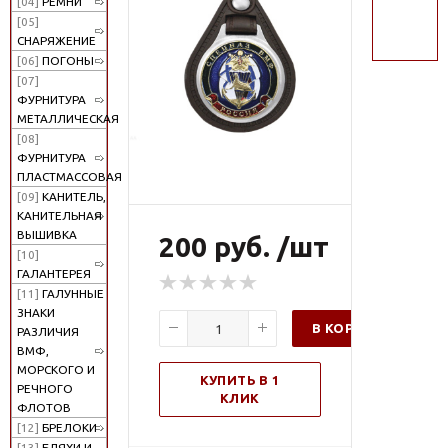
[04]
РЕМНИ
поиск
[05]
СНАРЯЖЕНИЕ
[06]
ПОГОНЫ
[07]
ФУРНИТУРА
МЕТАЛЛИЧЕСКАЯ
[08]
ФУРНИТУРА
ПЛАСТМАССОВАЯ
[09]
КАНИТЕЛЬ,
КАНИТЕЛЬНАЯ
ВЫШИВКА
200 руб. /шт
[10]
ГАЛАНТЕРЕЯ
[11]
ГАЛУННЫЕ
ЗНАКИ
В КОРЗИНУ
РАЗЛИЧИЯ
ВМФ,
МОРСКОГО И
КУПИТЬ В 1
РЕЧНОГО
КЛИК
ФЛОТОВ
[12]
БРЕЛОКИ
[13]
БЛЯХИ И