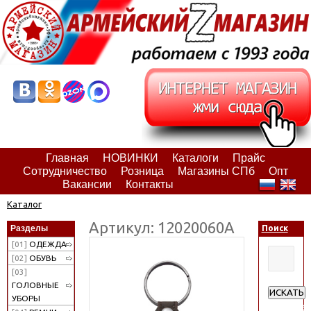
Главная
НОВИНКИ
Каталоги
Прайс
Сотрудничество
Розница
Магазины СПб
Опт
Вакансии
Контакты
Каталог
Артикул: 12020060А
Разделы
Поиск
[01]
ОДЕЖДА
[02]
ОБУВЬ
[03]
ГОЛОВНЫЕ
ИСКАТЬ
УБОРЫ
Расширен