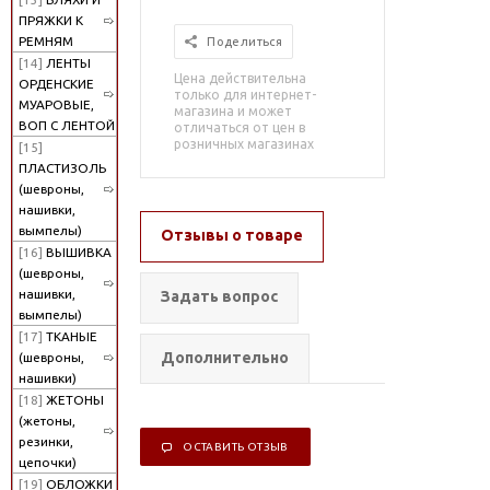
ПРЯЖКИ К
РЕМНЯМ
Поделиться
[14]
ЛЕНТЫ
Цена действительна
ОРДЕНСКИЕ
только для интернет-
МУАРОВЫЕ,
магазина и может
ВОП С ЛЕНТОЙ
отличаться от цен в
розничных магазинах
[15]
ПЛАСТИЗОЛЬ
(шевроны,
нашивки,
вымпелы)
Отзывы о товаре
[16]
ВЫШИВКА
(шевроны,
нашивки,
Задать вопрос
вымпелы)
[17]
ТКАНЫЕ
Дополнительно
(шевроны,
нашивки)
[18]
ЖЕТОНЫ
(жетоны,
резинки,
ОСТАВИТЬ ОТЗЫВ
цепочки)
[19]
ОБЛОЖКИ