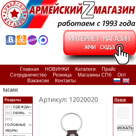
Главная
НОВИНКИ
Каталоги
Прайс
Сотрудничество
Розница
Магазины СПб
Опт
Вакансии
Контакты
Каталог
Артикул: 12020020
Разделы
Поиск
[01]
ОДЕЖДА
[02]
ОБУВЬ
[03]
ГОЛОВНЫЕ
ИСКАТЬ
УБОРЫ
Расширен