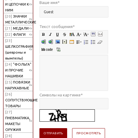
Ваше имя
*
И ЦЕПОЧКИ К
НИМ
[20]
ЗНАЧКИ
МЕТАЛЛИЧЕСКИЕ
Текст сообщения
*
[21]
МЕДАЛИ
[22]
ФЛАГИ
[23]
ШЕЛКОГРАФИЯ
(шевроны и
вымпелы)
[24]
"ФОЛЬГА"
И ПРОЧИЕ
НАШИВКИ
[25]
ПОВЯЗКИ
НАРУКАВНЫЕ
[26]
Символы на картинке
*
СОПУТСТВУЮЩИЕ
ТОВАРЫ
[27]
ПНЕВМАТИКА,
МАКЕТЫ
ОРУЖИЯ
[28]