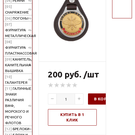
[04]
РЕМНИ
поиск
[05]
СНАРЯЖЕНИЕ
[06]
ПОГОНЫ
[07]
ФУРНИТУРА
МЕТАЛЛИЧЕСКАЯ
[08]
ФУРНИТУРА
ПЛАСТМАССОВАЯ
[09]
КАНИТЕЛЬ,
КАНИТЕЛЬНАЯ
ВЫШИВКА
200 руб. /шт
[10]
ГАЛАНТЕРЕЯ
[11]
ГАЛУННЫЕ
ЗНАКИ
В КОРЗИНУ
РАЗЛИЧИЯ
ВМФ,
МОРСКОГО И
КУПИТЬ В 1
РЕЧНОГО
КЛИК
ФЛОТОВ
[12]
БРЕЛОКИ
[13]
БЛЯХИ И