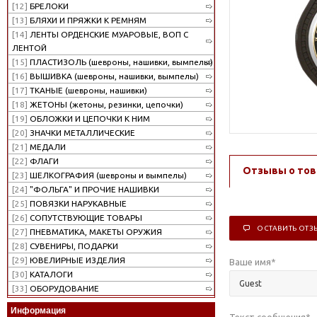
[12]
БРЕЛОКИ
[13]
БЛЯХИ И ПРЯЖКИ К РЕМНЯМ
[14]
ЛЕНТЫ ОРДЕНСКИЕ МУАРОВЫЕ, ВОП С
ЛЕНТОЙ
[15]
ПЛАСТИЗОЛЬ (шевроны, нашивки, вымпелы)
[16]
ВЫШИВКА (шевроны, нашивки, вымпелы)
[17]
ТКАНЫЕ (шевроны, нашивки)
[18]
ЖЕТОНЫ (жетоны, резинки, цепочки)
[19]
ОБЛОЖКИ И ЦЕПОЧКИ К НИМ
[20]
ЗНАЧКИ МЕТАЛЛИЧЕСКИЕ
[21]
МЕДАЛИ
[22]
ФЛАГИ
Отзывы о тов
[23]
ШЕЛКОГРАФИЯ (шевроны и вымпелы)
[24]
"ФОЛЬГА" И ПРОЧИЕ НАШИВКИ
[25]
ПОВЯЗКИ НАРУКАВНЫЕ
[26]
СОПУТСТВУЮЩИЕ ТОВАРЫ
ОСТАВИТЬ ОТЗ
[27]
ПНЕВМАТИКА, МАКЕТЫ ОРУЖИЯ
[28]
СУВЕНИРЫ, ПОДАРКИ
[29]
ЮВЕЛИРНЫЕ ИЗДЕЛИЯ
Ваше имя
*
[30]
КАТАЛОГИ
[33]
ОБОРУДОВАНИЕ
Информация
Текст сообщения
*