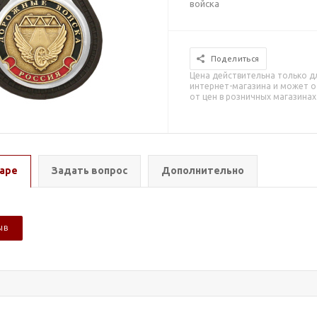
войска
Поделиться
Цена действительна только д
интернет-магазина и может о
от цен в розничных магазинах
аре
Задать вопрос
Дополнительно
ЫВ