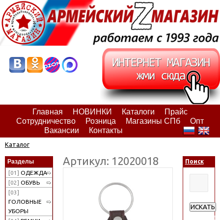
Главная
НОВИНКИ
Каталоги
Прайс
Сотрудничество
Розница
Магазины СПб
Опт
Вакансии
Контакты
Каталог
Артикул: 12020018
Разделы
Поиск
[01]
ОДЕЖДА
[02]
ОБУВЬ
[03]
ГОЛОВНЫЕ
ИСКАТЬ
УБОРЫ
Расширен