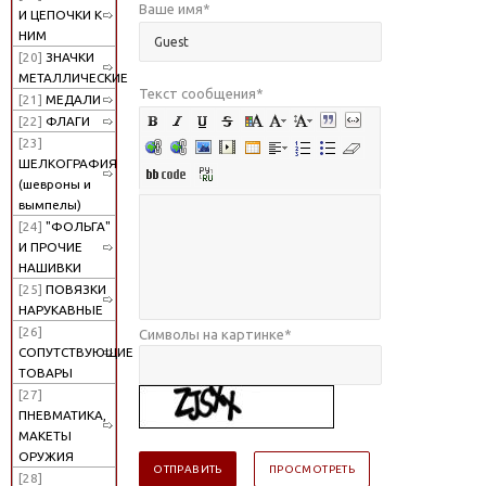
Ваше имя
*
И ЦЕПОЧКИ К
НИМ
[20]
ЗНАЧКИ
МЕТАЛЛИЧЕСКИЕ
Текст сообщения
*
[21]
МЕДАЛИ
[22]
ФЛАГИ
[23]
ШЕЛКОГРАФИЯ
(шевроны и
вымпелы)
[24]
"ФОЛЬГА"
И ПРОЧИЕ
НАШИВКИ
[25]
ПОВЯЗКИ
НАРУКАВНЫЕ
[26]
Символы на картинке
*
СОПУТСТВУЮЩИЕ
ТОВАРЫ
[27]
ПНЕВМАТИКА,
МАКЕТЫ
ОРУЖИЯ
[28]