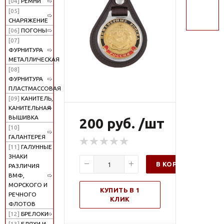
[04]
РЕМНИ
поиск
[05]
СНАРЯЖЕНИЕ
[06]
ПОГОНЫ
[07]
ФУРНИТУРА
МЕТАЛЛИЧЕСКАЯ
[08]
ФУРНИТУРА
ПЛАСТМАССОВАЯ
[09]
КАНИТЕЛЬ,
КАНИТЕЛЬНАЯ
ВЫШИВКА
200 руб. /шт
[10]
ГАЛАНТЕРЕЯ
[11]
ГАЛУННЫЕ
ЗНАКИ
В КОРЗИНУ
РАЗЛИЧИЯ
ВМФ,
МОРСКОГО И
КУПИТЬ В 1
РЕЧНОГО
КЛИК
ФЛОТОВ
[12]
БРЕЛОКИ
[13]
БЛЯХИ И