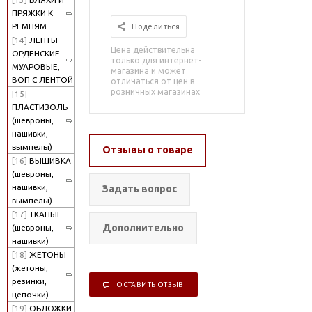
ПРЯЖКИ К
РЕМНЯМ
Поделиться
[14]
ЛЕНТЫ
Цена действительна
ОРДЕНСКИЕ
только для интернет-
МУАРОВЫЕ,
магазина и может
ВОП С ЛЕНТОЙ
отличаться от цен в
розничных магазинах
[15]
ПЛАСТИЗОЛЬ
(шевроны,
нашивки,
вымпелы)
Отзывы о товаре
[16]
ВЫШИВКА
(шевроны,
нашивки,
Задать вопрос
вымпелы)
[17]
ТКАНЫЕ
Дополнительно
(шевроны,
нашивки)
[18]
ЖЕТОНЫ
(жетоны,
резинки,
ОСТАВИТЬ ОТЗЫВ
цепочки)
[19]
ОБЛОЖКИ