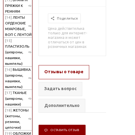
ПРЯЖКИ К
РЕМНЯМ
[14]
ЛЕНТЫ
Поделиться
ОРДЕНСКИЕ
Цена действительна
МУАРОВЫЕ,
только для интернет-
ВОП С ЛЕНТОЙ
магазина и может
[15]
отличаться от цен в
ПЛАСТИЗОЛЬ
розничных магазинах
(шевроны,
нашивки,
вымпелы)
[16]
ВЫШИВКА
Отзывы о товаре
(шевроны,
нашивки,
вымпелы)
Задать вопрос
[17]
ТКАНЫЕ
(шевроны,
нашивки)
Дополнительно
[18]
ЖЕТОНЫ
(жетоны,
резинки,
цепочки)
ОСТАВИТЬ ОТЗЫВ
[19]
ОБЛОЖКИ