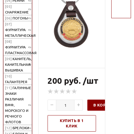
[04]
РЕМНИ
поиск
[05]
СНАРЯЖЕНИЕ
[06]
ПОГОНЫ
[07]
ФУРНИТУРА
МЕТАЛЛИЧЕСКАЯ
[08]
ФУРНИТУРА
ПЛАСТМАССОВАЯ
[09]
КАНИТЕЛЬ,
КАНИТЕЛЬНАЯ
ВЫШИВКА
[10]
200 руб. /шт
ГАЛАНТЕРЕЯ
[11]
ГАЛУННЫЕ
ЗНАКИ
РАЗЛИЧИЯ
В КОРЗИНУ
ВМФ,
МОРСКОГО И
РЕЧНОГО
КУПИТЬ В 1
ФЛОТОВ
КЛИК
[12]
БРЕЛОКИ
[13]
БЛЯХИ И