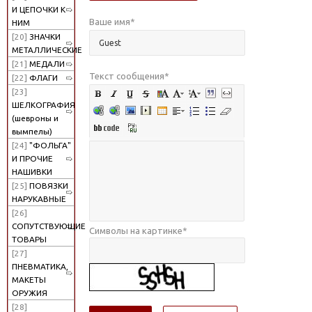
И ЦЕПОЧКИ К
Ваше имя
*
НИМ
[20]
ЗНАЧКИ
МЕТАЛЛИЧЕСКИЕ
[21]
МЕДАЛИ
Текст сообщения
*
[22]
ФЛАГИ
[23]
ШЕЛКОГРАФИЯ
(шевроны и
вымпелы)
[24]
"ФОЛЬГА"
И ПРОЧИЕ
НАШИВКИ
[25]
ПОВЯЗКИ
НАРУКАВНЫЕ
[26]
СОПУТСТВУЮЩИЕ
Символы на картинке
*
ТОВАРЫ
[27]
ПНЕВМАТИКА,
МАКЕТЫ
ОРУЖИЯ
[28]