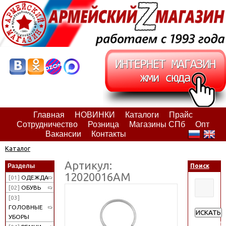
Главная
НОВИНКИ
Каталоги
Прайс
Сотрудничество
Розница
Магазины СПб
Опт
Вакансии
Контакты
Каталог
Артикул:
Разделы
Поиск
12020016АМ
[01]
ОДЕЖДА
[02]
ОБУВЬ
[03]
ГОЛОВНЫЕ
ИСКАТЬ
УБОРЫ
Расширен