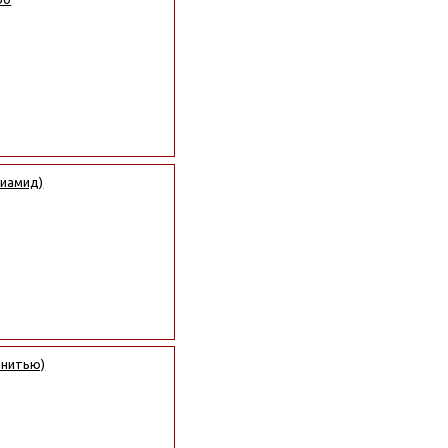
лиамид)
 нитью)