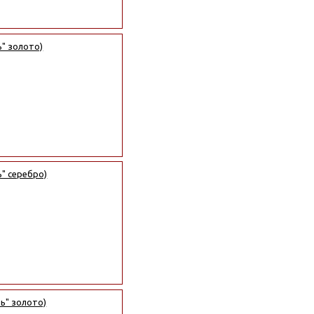
ь" золото)
ь" серебро)
ть" золото)