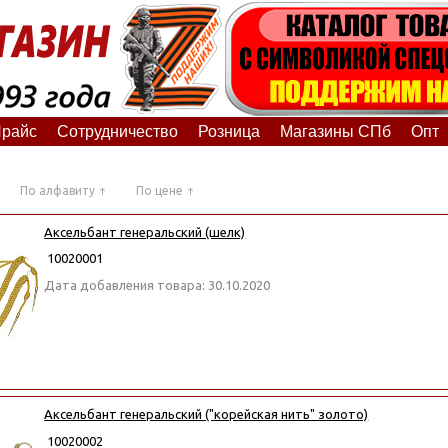
райс
Сотрудничество
Розница
Магазины СПб
Опт
По алфавиту
По цене
Аксельбант генеральский (шелк)
10020001
Дата добавления товара: 30.10.2020
Аксельбант генеральский ("корейская нить" золото)
10020002