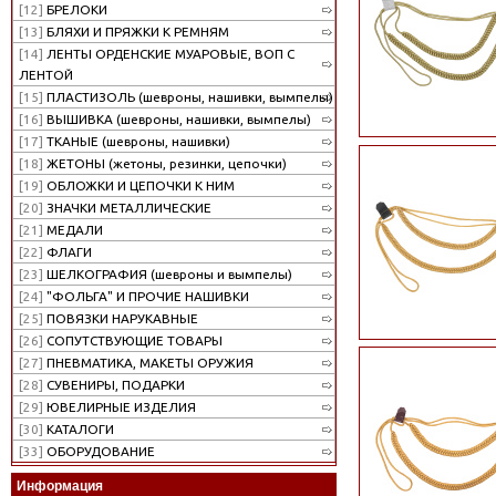
[12]
БРЕЛОКИ
[13]
БЛЯХИ И ПРЯЖКИ К РЕМНЯМ
[14]
ЛЕНТЫ ОРДЕНСКИЕ МУАРОВЫЕ, ВОП С
ЛЕНТОЙ
[15]
ПЛАСТИЗОЛЬ (шевроны, нашивки, вымпелы)
[16]
ВЫШИВКА (шевроны, нашивки, вымпелы)
[17]
ТКАНЫЕ (шевроны, нашивки)
[18]
ЖЕТОНЫ (жетоны, резинки, цепочки)
[19]
ОБЛОЖКИ И ЦЕПОЧКИ К НИМ
[20]
ЗНАЧКИ МЕТАЛЛИЧЕСКИЕ
[21]
МЕДАЛИ
[22]
ФЛАГИ
[23]
ШЕЛКОГРАФИЯ (шевроны и вымпелы)
[24]
"ФОЛЬГА" И ПРОЧИЕ НАШИВКИ
[25]
ПОВЯЗКИ НАРУКАВНЫЕ
[26]
СОПУТСТВУЮЩИЕ ТОВАРЫ
[27]
ПНЕВМАТИКА, МАКЕТЫ ОРУЖИЯ
[28]
СУВЕНИРЫ, ПОДАРКИ
[29]
ЮВЕЛИРНЫЕ ИЗДЕЛИЯ
[30]
КАТАЛОГИ
[33]
ОБОРУДОВАНИЕ
Информация