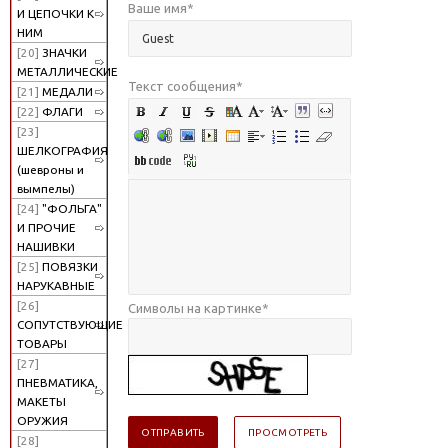
Ваше имя
*
И ЦЕПОЧКИ К
НИМ
[20]
ЗНАЧКИ
МЕТАЛЛИЧЕСКИЕ
Текст сообщения
*
[21]
МЕДАЛИ
[22]
ФЛАГИ
[23]
ШЕЛКОГРАФИЯ
(шевроны и
вымпелы)
[24]
"ФОЛЬГА"
И ПРОЧИЕ
НАШИВКИ
[25]
ПОВЯЗКИ
НАРУКАВНЫЕ
[26]
Символы на картинке
*
СОПУТСТВУЮЩИЕ
ТОВАРЫ
[27]
ПНЕВМАТИКА,
МАКЕТЫ
ОРУЖИЯ
[28]