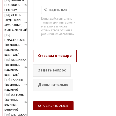
ПРЯЖКИ К
РЕМНЯМ
Поделиться
[14]
ЛЕНТЫ
Цена действительна
ОРДЕНСКИЕ
только для интернет-
МУАРОВЫЕ,
магазина и может
ВОП С ЛЕНТОЙ
отличаться от цен в
розничных магазинах
[15]
ПЛАСТИЗОЛЬ
(шевроны,
нашивки,
вымпелы)
Отзывы о товаре
[16]
ВЫШИВКА
(шевроны,
нашивки,
Задать вопрос
вымпелы)
[17]
ТКАНЫЕ
Дополнительно
(шевроны,
нашивки)
[18]
ЖЕТОНЫ
(жетоны,
резинки,
ОСТАВИТЬ ОТЗЫВ
цепочки)
[19]
ОБЛОЖКИ