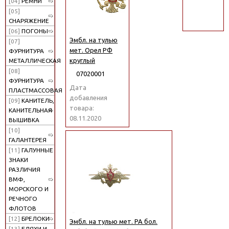
[04]
РЕМНИ
поиск
[05]
СНАРЯЖЕНИЕ
[06]
ПОГОНЫ
Эмбл. на тулью
[07]
мет. Орел РФ
ФУРНИТУРА
круглый
МЕТАЛЛИЧЕСКАЯ
[08]
07020001
ФУРНИТУРА
Дата
ПЛАСТМАССОВАЯ
добавления
[09]
КАНИТЕЛЬ,
товара:
КАНИТЕЛЬНАЯ
08.11.2020
ВЫШИВКА
[10]
ГАЛАНТЕРЕЯ
[11]
ГАЛУННЫЕ
ЗНАКИ
РАЗЛИЧИЯ
ВМФ,
МОРСКОГО И
РЕЧНОГО
ФЛОТОВ
[12]
БРЕЛОКИ
Эмбл. на тулью мет. РА бол.
[13]
БЛЯХИ И