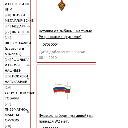
И ЦЕПОЧКИ К
НИМ
[20]
ЗНАЧКИ
МЕТАЛЛИЧЕСКИЕ
[21]
МЕДАЛИ
Вставка от эмблемы на тулью
[22]
ФЛАГИ
РА (на вышит. фуражки)
[23]
ШЕЛКОГРАФИЯ
07020004
(шевроны и
Дата добавления товара:
вымпелы)
08.11.2020
[24]
"ФОЛЬГА"
И ПРОЧИЕ
НАШИВКИ
[25]
ПОВЯЗКИ
НАРУКАВНЫЕ
[26]
СОПУТСТВУЮЩИЕ
ТОВАРЫ
[27]
ПНЕВМАТИКА,
МАКЕТЫ
Флажок на берет уставной (зн.
ОРУЖИЯ
принадл.ВС) мет.
[28]