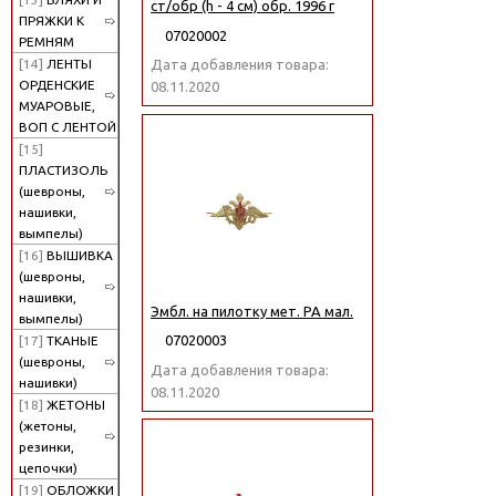
ст/обр (h - 4 см) обр. 1996 г
ПРЯЖКИ К
07020002
РЕМНЯМ
[14]
ЛЕНТЫ
Дата добавления товара:
ОРДЕНСКИЕ
08.11.2020
МУАРОВЫЕ,
ВОП С ЛЕНТОЙ
[15]
ПЛАСТИЗОЛЬ
(шевроны,
нашивки,
вымпелы)
[16]
ВЫШИВКА
(шевроны,
нашивки,
Эмбл. на пилотку мет. РА мал.
вымпелы)
07020003
[17]
ТКАНЫЕ
(шевроны,
Дата добавления товара:
нашивки)
08.11.2020
[18]
ЖЕТОНЫ
(жетоны,
резинки,
цепочки)
[19]
ОБЛОЖКИ