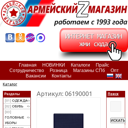
Главная
НОВИНКИ
Каталоги
Прайс
Сотрудничество
Розница
Магазины СПб
Опт
Вакансии
Контакты
Каталог
Артикул: 06190001
Разделы
Поиск
[01]
ОДЕЖДА
[02]
ОБУВЬ
[03]
ГОЛОВНЫЕ
ИСКАТЬ
УБОРЫ
Расширен