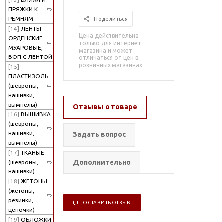
ПРЯЖКИ К
РЕМНЯМ
Поделиться
[14]
ЛЕНТЫ
Цена действительна
ОРДЕНСКИЕ
только для интернет-
МУАРОВЫЕ,
магазина и может
ВОП С ЛЕНТОЙ
отличаться от цен в
розничных магазинах
[15]
ПЛАСТИЗОЛЬ
(шевроны,
нашивки,
вымпелы)
Отзывы о товаре
[16]
ВЫШИВКА
(шевроны,
нашивки,
Задать вопрос
вымпелы)
[17]
ТКАНЫЕ
Дополнительно
(шевроны,
нашивки)
[18]
ЖЕТОНЫ
(жетоны,
резинки,
ОСТАВИТЬ ОТЗЫВ
цепочки)
[19]
ОБЛОЖКИ