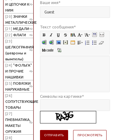
Ваше имя
*
И ЦЕПОЧКИ К
НИМ
[20]
ЗНАЧКИ
МЕТАЛЛИЧЕСКИЕ
Текст сообщения
*
[21]
МЕДАЛИ
[22]
ФЛАГИ
[23]
ШЕЛКОГРАФИЯ
(шевроны и
вымпелы)
[24]
"ФОЛЬГА"
И ПРОЧИЕ
НАШИВКИ
[25]
ПОВЯЗКИ
НАРУКАВНЫЕ
[26]
Символы на картинке
*
СОПУТСТВУЮЩИЕ
ТОВАРЫ
[27]
ПНЕВМАТИКА,
МАКЕТЫ
ОРУЖИЯ
[28]