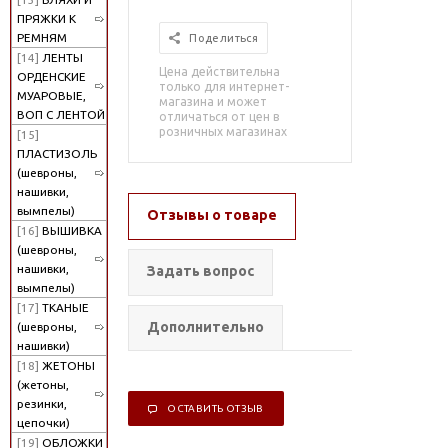
ПРЯЖКИ К
РЕМНЯМ
Поделиться
[14]
ЛЕНТЫ
Цена действительна
ОРДЕНСКИЕ
только для интернет-
МУАРОВЫЕ,
магазина и может
ВОП С ЛЕНТОЙ
отличаться от цен в
розничных магазинах
[15]
ПЛАСТИЗОЛЬ
(шевроны,
нашивки,
вымпелы)
Отзывы о товаре
[16]
ВЫШИВКА
(шевроны,
нашивки,
Задать вопрос
вымпелы)
[17]
ТКАНЫЕ
Дополнительно
(шевроны,
нашивки)
[18]
ЖЕТОНЫ
(жетоны,
резинки,
ОСТАВИТЬ ОТЗЫВ
цепочки)
[19]
ОБЛОЖКИ