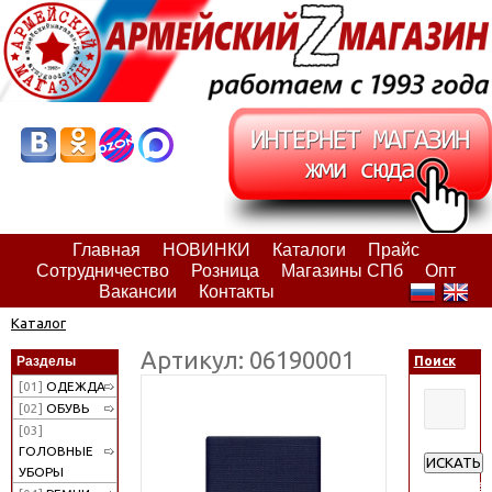
Главная
НОВИНКИ
Каталоги
Прайс
Сотрудничество
Розница
Магазины СПб
Опт
Вакансии
Контакты
Каталог
Артикул: 06190001
Разделы
Поиск
[01]
ОДЕЖДА
[02]
ОБУВЬ
[03]
ГОЛОВНЫЕ
ИСКАТЬ
УБОРЫ
Расширен