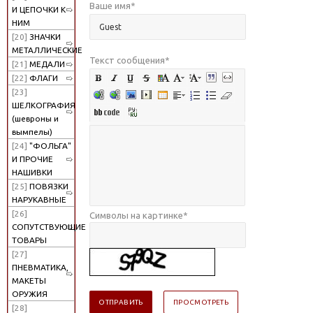
Ваше имя
*
И ЦЕПОЧКИ К
НИМ
[20]
ЗНАЧКИ
МЕТАЛЛИЧЕСКИЕ
Текст сообщения
*
[21]
МЕДАЛИ
[22]
ФЛАГИ
[23]
ШЕЛКОГРАФИЯ
(шевроны и
вымпелы)
[24]
"ФОЛЬГА"
И ПРОЧИЕ
НАШИВКИ
[25]
ПОВЯЗКИ
НАРУКАВНЫЕ
[26]
Символы на картинке
*
СОПУТСТВУЮЩИЕ
ТОВАРЫ
[27]
ПНЕВМАТИКА,
МАКЕТЫ
ОРУЖИЯ
[28]