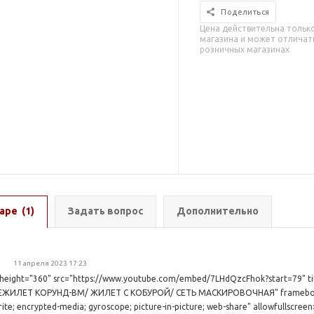
Поделиться
Цена действительна тольк
магазина и может отличать
розничных магазинах
аре
(1)
Задать вопрос
Дополнительно
11 апреля 2023 17:23
" height="360" src="https://www.youtube.com/embed/7LHdQzcFhok?start=79" t
ЕЖИЛЕТ КОРУНД-ВМ/ ЖИЛЕТ С КОБУРОЙ/ СЕТЬ МАСКИРОВОЧНАЯ" frameborde
rite; encrypted-media; gyroscope; picture-in-picture; web-share" allowfullscree