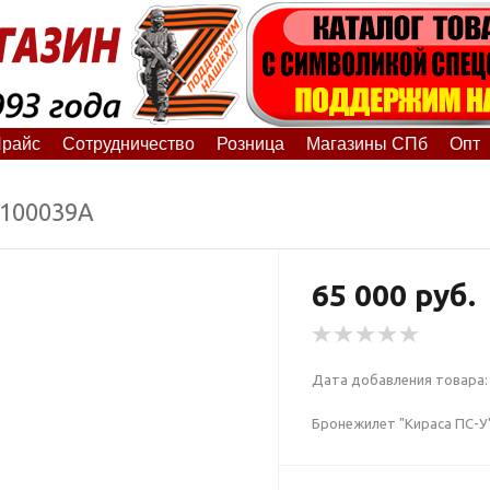
райс
Сотрудничество
Розница
Магазины СПб
Опт
5100039А
65 000 руб.
Дата добавления товара: 
Бронежилет "Кираса ПС-У"