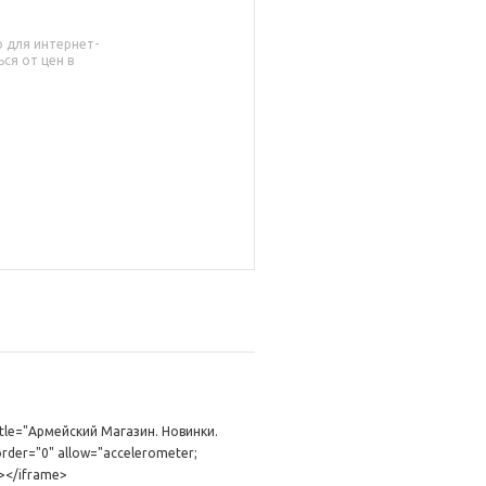
о для интернет-
ся от цен в
itle="Армейский Магазин. Новинки.
r="0" allow="accelerometer;
n></iframe>