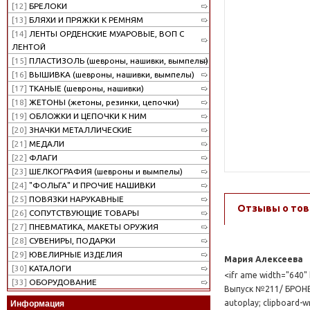
[12]
БРЕЛОКИ
[13]
БЛЯХИ И ПРЯЖКИ К РЕМНЯМ
[14]
ЛЕНТЫ ОРДЕНСКИЕ МУАРОВЫЕ, ВОП С
ЛЕНТОЙ
[15]
ПЛАСТИЗОЛЬ (шевроны, нашивки, вымпелы)
[16]
ВЫШИВКА (шевроны, нашивки, вымпелы)
[17]
ТКАНЫЕ (шевроны, нашивки)
[18]
ЖЕТОНЫ (жетоны, резинки, цепочки)
[19]
ОБЛОЖКИ И ЦЕПОЧКИ К НИМ
[20]
ЗНАЧКИ МЕТАЛЛИЧЕСКИЕ
[21]
МЕДАЛИ
[22]
ФЛАГИ
[23]
ШЕЛКОГРАФИЯ (шевроны и вымпелы)
[24]
"ФОЛЬГА" И ПРОЧИЕ НАШИВКИ
[25]
ПОВЯЗКИ НАРУКАВНЫЕ
Отзывы о тов
[26]
СОПУТСТВУЮЩИЕ ТОВАРЫ
[27]
ПНЕВМАТИКА, МАКЕТЫ ОРУЖИЯ
[28]
СУВЕНИРЫ, ПОДАРКИ
[29]
ЮВЕЛИРНЫЕ ИЗДЕЛИЯ
Мария Алексеева
[30]
КАТАЛОГИ
<ifr ame width="640
[33]
ОБОРУДОВАНИЕ
Выпуск №211/ БРОН
autoplay; clipboard-w
Информация