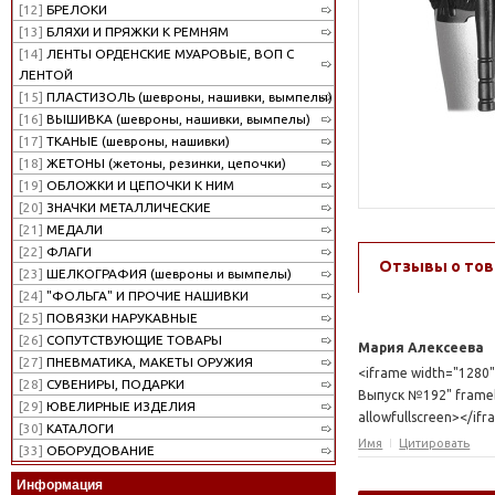
[12]
БРЕЛОКИ
[13]
БЛЯХИ И ПРЯЖКИ К РЕМНЯМ
[14]
ЛЕНТЫ ОРДЕНСКИЕ МУАРОВЫЕ, ВОП С
ЛЕНТОЙ
[15]
ПЛАСТИЗОЛЬ (шевроны, нашивки, вымпелы)
[16]
ВЫШИВКА (шевроны, нашивки, вымпелы)
[17]
ТКАНЫЕ (шевроны, нашивки)
[18]
ЖЕТОНЫ (жетоны, резинки, цепочки)
[19]
ОБЛОЖКИ И ЦЕПОЧКИ К НИМ
[20]
ЗНАЧКИ МЕТАЛЛИЧЕСКИЕ
[21]
МЕДАЛИ
[22]
ФЛАГИ
Отзывы о тов
[23]
ШЕЛКОГРАФИЯ (шевроны и вымпелы)
[24]
"ФОЛЬГА" И ПРОЧИЕ НАШИВКИ
[25]
ПОВЯЗКИ НАРУКАВНЫЕ
[26]
СОПУТСТВУЮЩИЕ ТОВАРЫ
Мария Алексеева
[27]
ПНЕВМАТИКА, МАКЕТЫ ОРУЖИЯ
<iframe width="1280
[28]
СУВЕНИРЫ, ПОДАРКИ
Выпуск №192" framebo
[29]
ЮВЕЛИРНЫЕ ИЗДЕЛИЯ
allowfullscreen></if
[30]
КАТАЛОГИ
Имя
Цитировать
[33]
ОБОРУДОВАНИЕ
Информация