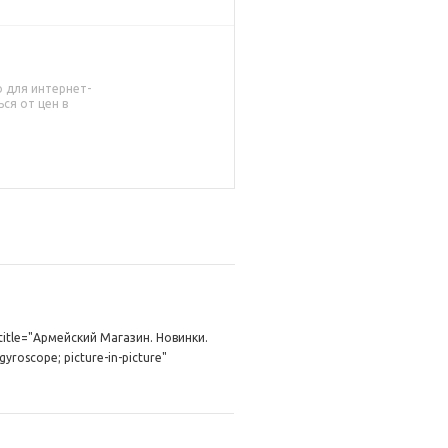
о для интернет-
ся от цен в
title="Армейский Магазин. Новинки.
yroscope; picture-in-picture"