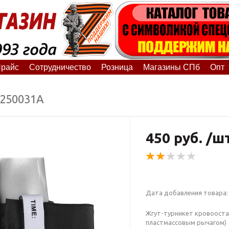
райс
Сотрудничество
Розница
Магазины СПб
Опт
5250031А
450 руб. /ш
Дата добавления товара: 
Жгут-турникет кровооста
пластмассовым рычагом)