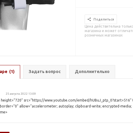
Поделиться
Цена действительна тольк
магазина и может отличать
розничных магазинах
аре
(1)
Задать вопрос
Дополнительно
25 августа 2022 13:09
" height="720" src="https://www.youtube.com/embed/hUBuJ_ptp_0?start=516" 
rder="0" allow="accelerometer; autoplay; clipboard-write; encrypted-media; g
rame>