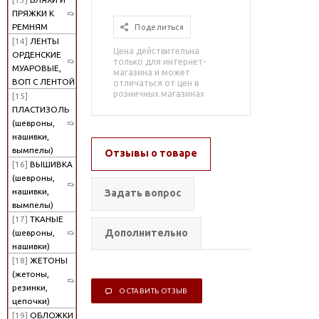
ПРЯЖКИ К
РЕМНЯМ
Поделиться
[14]
ЛЕНТЫ
Цена действительна
ОРДЕНСКИЕ
только для интернет-
МУАРОВЫЕ,
магазина и может
ВОП С ЛЕНТОЙ
отличаться от цен в
розничных магазинах
[15]
ПЛАСТИЗОЛЬ
(шевроны,
нашивки,
вымпелы)
Отзывы о товаре
[16]
ВЫШИВКА
(шевроны,
нашивки,
Задать вопрос
вымпелы)
[17]
ТКАНЫЕ
Дополнительно
(шевроны,
нашивки)
[18]
ЖЕТОНЫ
(жетоны,
резинки,
ОСТАВИТЬ ОТЗЫВ
цепочки)
[19]
ОБЛОЖКИ