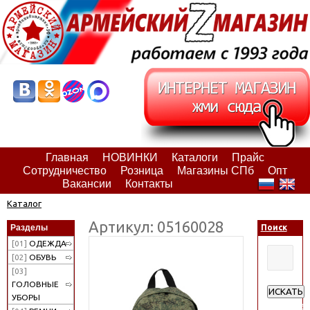
Главная
НОВИНКИ
Каталоги
Прайс
Сотрудничество
Розница
Магазины СПб
Опт
Вакансии
Контакты
Каталог
Артикул: 05160028
Разделы
Поиск
[01]
ОДЕЖДА
[02]
ОБУВЬ
[03]
ГОЛОВНЫЕ
ИСКАТЬ
УБОРЫ
Расширен