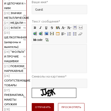
Ваше имя
*
И ЦЕПОЧКИ К
НИМ
[20]
ЗНАЧКИ
МЕТАЛЛИЧЕСКИЕ
Текст сообщения
*
[21]
МЕДАЛИ
[22]
ФЛАГИ
[23]
ШЕЛКОГРАФИЯ
(шевроны и
вымпелы)
[24]
"ФОЛЬГА"
И ПРОЧИЕ
НАШИВКИ
[25]
ПОВЯЗКИ
НАРУКАВНЫЕ
[26]
Символы на картинке
*
СОПУТСТВУЮЩИЕ
ТОВАРЫ
[27]
ПНЕВМАТИКА,
МАКЕТЫ
ОРУЖИЯ
[28]