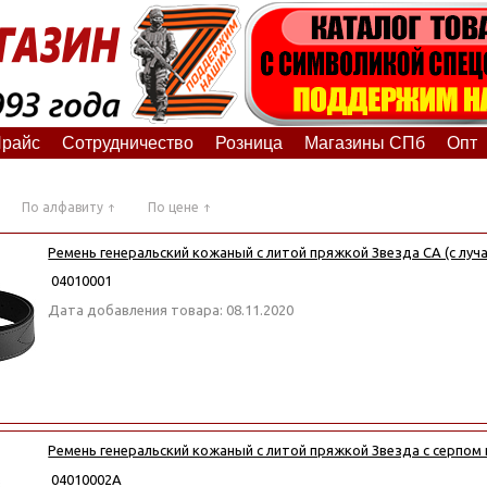
райс
Сотрудничество
Розница
Магазины СПб
Опт
По алфавиту
По цене
Ремень генеральский кожаный с литой пряжкой Звезда СА (с луч
04010001
Дата добавления товара: 08.11.2020
Ремень генеральский кожаный с литой пряжкой Звезда с серпом 
04010002А