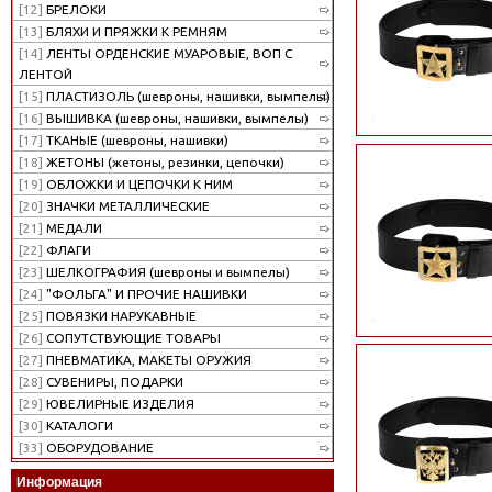
[12]
БРЕЛОКИ
[13]
БЛЯХИ И ПРЯЖКИ К РЕМНЯМ
[14]
ЛЕНТЫ ОРДЕНСКИЕ МУАРОВЫЕ, ВОП С
ЛЕНТОЙ
[15]
ПЛАСТИЗОЛЬ (шевроны, нашивки, вымпелы)
[16]
ВЫШИВКА (шевроны, нашивки, вымпелы)
[17]
ТКАНЫЕ (шевроны, нашивки)
[18]
ЖЕТОНЫ (жетоны, резинки, цепочки)
[19]
ОБЛОЖКИ И ЦЕПОЧКИ К НИМ
[20]
ЗНАЧКИ МЕТАЛЛИЧЕСКИЕ
[21]
МЕДАЛИ
[22]
ФЛАГИ
[23]
ШЕЛКОГРАФИЯ (шевроны и вымпелы)
[24]
"ФОЛЬГА" И ПРОЧИЕ НАШИВКИ
[25]
ПОВЯЗКИ НАРУКАВНЫЕ
[26]
СОПУТСТВУЮЩИЕ ТОВАРЫ
[27]
ПНЕВМАТИКА, МАКЕТЫ ОРУЖИЯ
[28]
СУВЕНИРЫ, ПОДАРКИ
[29]
ЮВЕЛИРНЫЕ ИЗДЕЛИЯ
[30]
КАТАЛОГИ
[33]
ОБОРУДОВАНИЕ
Информация