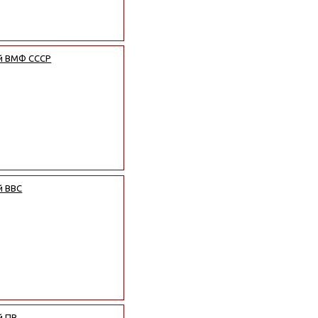
ой ВМФ СССР
й ВВС
й ПВ