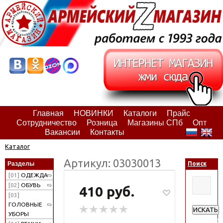
Главная
НОВИНКИ
Каталоги
Прайс
Сотрудничество
Розница
Магазины СПб
Опт
Вакансии
Контакты
Каталог
Артикул: 03030013
Разделы
Поиск
[01]
ОДЕЖДА
[02]
ОБУВЬ
410 руб.
[03]
ГОЛОВНЫЕ
ИСКАТЬ
УБОРЫ
Расширен