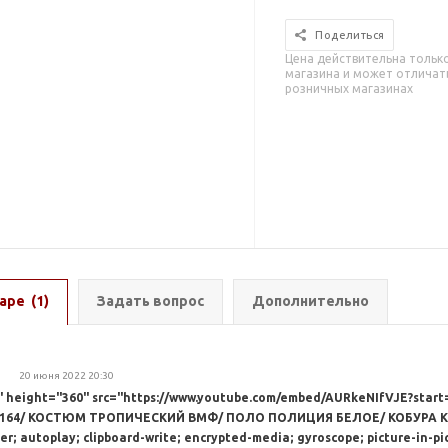
Поделиться
Цена действительна тольк
магазина и может отличать
розничных магазинах
аре
(1)
Задать вопрос
Дополнительно
20 июня 2022 20:30
" height="360" src="https://www.youtube.com/embed/AURkeNIfVJE?start
№164/ КОСТЮМ ТРОПИЧЕСКИЙ ВМФ/ ПОЛО ПОЛИЦИЯ БЕЛОЕ/ КОБУРА КО
r; autoplay; clipboard-write; encrypted-media; gyroscope; picture-in-pi