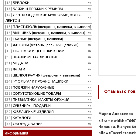
[12]
БРЕЛОКИ
[13]
БЛЯХИ И ПРЯЖКИ К РЕМНЯМ
[14]
ЛЕНТЫ ОРДЕНСКИЕ МУАРОВЫЕ, ВОП С
ЛЕНТОЙ
[15]
ПЛАСТИЗОЛЬ (шевроны, нашивки, вымпелы)
[16]
ВЫШИВКА (шевроны, нашивки, вымпелы)
[17]
ТКАНЫЕ (шевроны, нашивки)
[18]
ЖЕТОНЫ (жетоны, резинки, цепочки)
[19]
ОБЛОЖКИ И ЦЕПОЧКИ К НИМ
[20]
ЗНАЧКИ МЕТАЛЛИЧЕСКИЕ
[21]
МЕДАЛИ
[22]
ФЛАГИ
[23]
ШЕЛКОГРАФИЯ (шевроны и вымпелы)
[24]
"ФОЛЬГА" И ПРОЧИЕ НАШИВКИ
[25]
ПОВЯЗКИ НАРУКАВНЫЕ
Отзывы о тов
[26]
СОПУТСТВУЮЩИЕ ТОВАРЫ
[27]
ПНЕВМАТИКА, МАКЕТЫ ОРУЖИЯ
[28]
СУВЕНИРЫ, ПОДАРКИ
[29]
ЮВЕЛИРНЫЕ ИЗДЕЛИЯ
Мария Алексеева
[30]
КАТАЛОГИ
<iframe width="640
[33]
ОБОРУДОВАНИЕ
Новинки. Выпуск 
allow="acceleromete
Информация