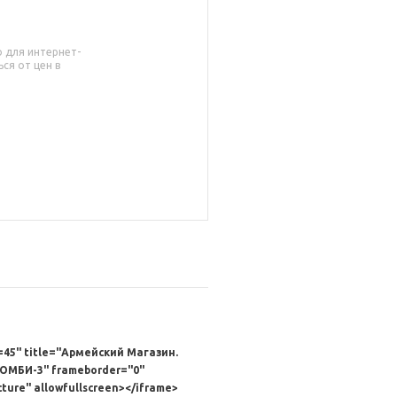
о для интернет-
ся от цен в
=45" title="Армейский Магазин.
МБИ-3" frameborder="0"
cture" allowfullscreen></iframe>