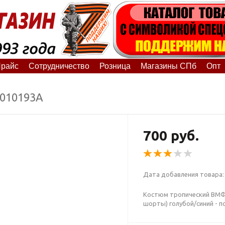
райс
Сотрудничество
Розница
Магазины СПб
Опт
1010193А
700 руб.
Дата добавления товара: 
Костюм тропический ВМФ 
шорты) голубой/синий - п