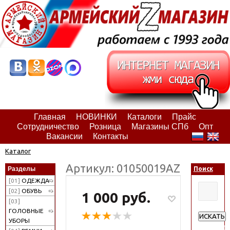
Главная
НОВИНКИ
Каталоги
Прайс
Сотрудничество
Розница
Магазины СПб
Опт
Вакансии
Контакты
Каталог
Артикул: 01050019АZ
Разделы
Поиск
[01]
ОДЕЖДА
[02]
ОБУВЬ
1 000 руб.
[03]
ГОЛОВНЫЕ
ИСКАТЬ
УБОРЫ
Расширен