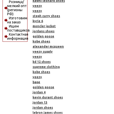
kawhi leonard shoes
Розница/
мелкий опт
yeezy
(регионы
yeezy
РФ)
steph curry shoes
Изготовим
kyrie 6
на заказ
Ищем
moncler jacket
поставщиков
jordans shoes
Контактная
golden goose
информация
kobe shoes
alexander mcqueen
yeezy supply
yeezy
kd 12 shoes
supreme clothing
kobe shoes
yeezy
bape
golden goose
jordan 4
kevin durant shoes
jordan 13
jordan shoes
lebron james shoes