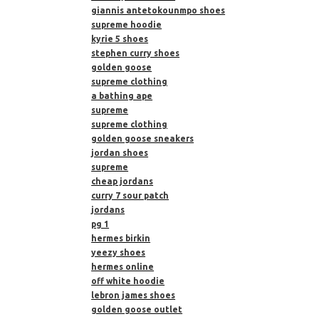
giannis antetokounmpo shoes
supreme hoodie
kyrie 5 shoes
stephen curry shoes
golden goose
supreme clothing
a bathing ape
supreme
supreme clothing
golden goose sneakers
jordan shoes
supreme
cheap jordans
curry 7 sour patch
jordans
pg 1
hermes birkin
yeezy shoes
hermes online
off white hoodie
lebron james shoes
golden goose outlet