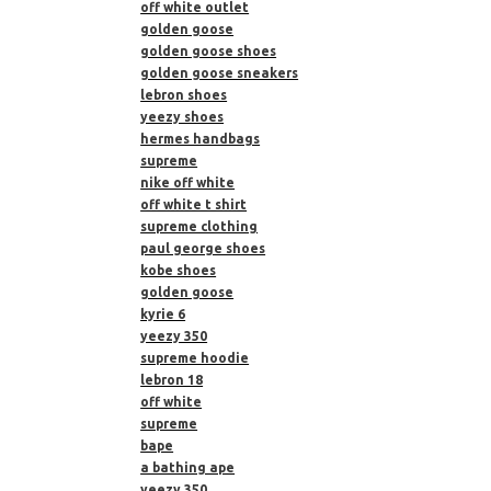
off white outlet
golden goose
golden goose shoes
golden goose sneakers
lebron shoes
yeezy shoes
hermes handbags
supreme
nike off white
off white t shirt
supreme clothing
paul george shoes
kobe shoes
golden goose
kyrie 6
yeezy 350
supreme hoodie
lebron 18
off white
supreme
bape
a bathing ape
yeezy 350