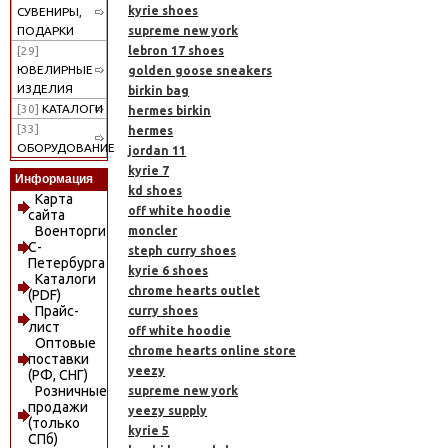
kyrie shoes
СУВЕНИРЫ,
supreme new york
ПОДАРКИ
lebron 17 shoes
[29]
ЮВЕЛИРНЫЕ
golden goose sneakers
ИЗДЕЛИЯ
birkin bag
[30]
КАТАЛОГИ
hermes birkin
[33]
hermes
ОБОРУДОВАНИЕ
jordan 11
kyrie 7
Информация
kd shoes
Карта
off white hoodie
сайта
Военторги
moncler
С-
steph curry shoes
Петербурга
kyrie 6 shoes
Каталоги
chrome hearts outlet
(PDF)
Прайс-
curry shoes
лист
off white hoodie
Оптовые
chrome hearts online store
поставки
yeezy
(РФ, СНГ)
Розничные
supreme new york
продажи
yeezy supply
(только
kyrie 5
СПб)