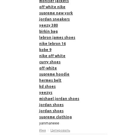
moncler jackets
off white nike
supreme new york
jordan sneakers
yeezy 380
birkin bag
lebron james shoes
nike lebron 16
kobe 9
nike off white
curry shoes
off-white
supreme hoodie
hermes belt
kd shoes
yeezys
michael jordan shoes
jordan shoes
jordan shoes
supreme clothing
yanmaneee
Имя
Цитировать