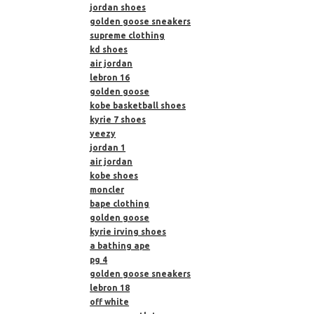
jordan shoes
golden goose sneakers
supreme clothing
kd shoes
air jordan
lebron 16
golden goose
kobe basketball shoes
kyrie 7 shoes
yeezy
jordan 1
air jordan
kobe shoes
moncler
bape clothing
golden goose
kyrie irving shoes
a bathing ape
pg 4
golden goose sneakers
lebron 18
off white