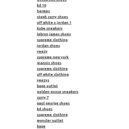
kd 10
hermes
steph curry shoes
off white x jordan 1
kobe sneakers
lebron james shoes
supreme clothing
jordan shoes
yeezy
supreme new york
giannis shoes
supreme clothing
off white clothing
yeezys
bape outlet
golden goose sneakers
curry 7
paul george shoes
kd shoes
supreme clothing
moncler outlet
bape