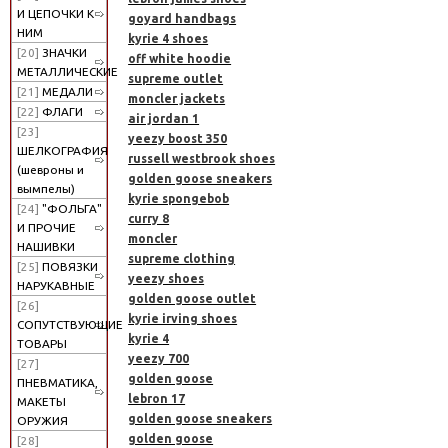
И ЦЕПОЧКИ К
goyard handbags
НИМ
kyrie 4 shoes
[20]
ЗНАЧКИ
off white hoodie
МЕТАЛЛИЧЕСКИЕ
supreme outlet
[21]
МЕДАЛИ
moncler jackets
[22]
ФЛАГИ
air jordan 1
[23]
yeezy boost 350
ШЕЛКОГРАФИЯ
russell westbrook shoes
(шевроны и
golden goose sneakers
вымпелы)
kyrie spongebob
[24]
"ФОЛЬГА"
curry 8
И ПРОЧИЕ
moncler
НАШИВКИ
supreme clothing
[25]
ПОВЯЗКИ
yeezy shoes
НАРУКАВНЫЕ
golden goose outlet
[26]
kyrie irving shoes
СОПУТСТВУЮЩИЕ
kyrie 4
ТОВАРЫ
yeezy 700
[27]
golden goose
ПНЕВМАТИКА,
lebron 17
МАКЕТЫ
golden goose sneakers
ОРУЖИЯ
golden goose
[28]