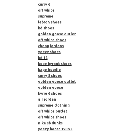
curry 6
off white
supreme
lebron shoes
kd shoes
golden goose outlet
off white shoes
cheap jordans
yeezy shoes
kd 12
kobe byrant shoes
bape hoodie
curry 8 shoes
golden goose outlet
golden goose
kyrie 6 shoes
air jordan
supreme clothing
off white outlet
off white shoes
nike sb dunks
yeezy boost 350 v2