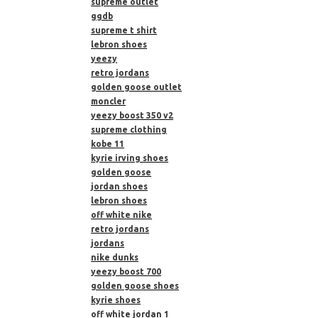
supreme outlet
ggdb
supreme t shirt
lebron shoes
yeezy
retro jordans
golden goose outlet
moncler
yeezy boost 350 v2
supreme clothing
kobe 11
kyrie irving shoes
golden goose
jordan shoes
lebron shoes
off white nike
retro jordans
jordans
nike dunks
yeezy boost 700
golden goose shoes
kyrie shoes
off white jordan 1