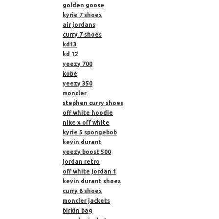
golden goose
kyrie 7 shoes
air jordans
curry 7 shoes
kd13
kd 12
yeezy 700
kobe
yeezy 350
moncler
stephen curry shoes
off white hoodie
nike x off white
kyrie 5 spongebob
kevin durant
yeezy boost 500
jordan retro
off white jordan 1
kevin durant shoes
curry 6 shoes
moncler jackets
birkin bag