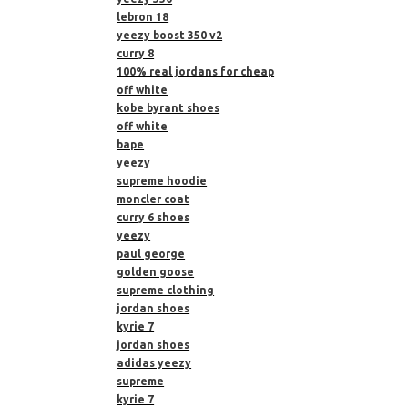
lebron 18
yeezy boost 350 v2
curry 8
100% real jordans for cheap
off white
kobe byrant shoes
off white
bape
yeezy
supreme hoodie
moncler coat
curry 6 shoes
yeezy
paul george
golden goose
supreme clothing
jordan shoes
kyrie 7
jordan shoes
adidas yeezy
supreme
kyrie 7