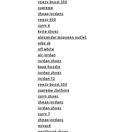
yeezy boost 350
supreme
cheap jordans
yeezy 350
curry 6
kyrie shoes
alexander mcqueen outlet
nike sb
off white
air jordan
jordan shoes
bape hoodie
jordan shoes
jordan 12
yeezy boost 350
supreme clothing
curry shoes
cheap jordans
jordan shoes
curry 7
cheap jordans
goyard
westbrook shoes