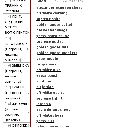
Guest
3 апреля 2022 11:33
ПРЯЖКИ К
alexander mcqueen shoes
РЕМНЯМ
off white clothing
[14]
ЛЕНТЫ
supreme shirt
ОРДЕНСКИЕ
golden goose outlet
МУАРОВЫЕ,
hermes handbags
ВОП С ЛЕНТОЙ
yeezy boost 350 v2
[15]
supreme outlet
ПЛАСТИЗОЛЬ
golden goose sale
(шевроны,
golden goose sneakers
нашивки,
bape hoodie
вымпелы)
curry shoes
[16]
ВЫШИВКА
off white nike
(шевроны,
yeezy boost
нашивки,
kd shoes
вымпелы)
air jordan
[17]
ТКАНЫЕ
off white outlet
(шевроны,
нашивки)
supreme t shirt
[18]
ЖЕТОНЫ
jordan 6
(жетоны,
kevin durant shoes
резинки,
off white shoes
цепочки)
yeezy 500
[19]
ОБЛОЖКИ
lebron james shoes