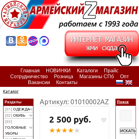
Главная
НОВИНКИ
Каталоги
Прайс
Сотрудничество
Розница
Магазины СПб
Опт
Вакансии
Контакты
Каталог
Артикул: 01010002АZ
Разделы
Поиск
[01]
ОДЕЖДА
[02]
ОБУВЬ
2 500 руб.
[03]
ГОЛОВНЫЕ
ИСКАТЬ
УБОРЫ
Расширен