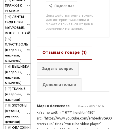
ПРЯЖКИ К
Поделиться
РЕМНЯМ
Цена действительна только
[14]
ЛЕНТЫ
для интернет-магазина и
ОРДЕНСКИЕ
может отличаться от цен в
МУАРОВЫЕ,
розничных магазинах
ВОП С ЛЕНТОЙ
[15]
ПЛАСТИЗОЛЬ
(шевроны,
Отзывы о товаре
(1)
нашивки,
вымпелы)
[16]
ВЫШИВКА
Задать вопрос
(шевроны,
нашивки,
вымпелы)
Дополнительно
[17]
ТКАНЫЕ
(шевроны,
нашивки)
[18]
ЖЕТОНЫ
Мария Алексеева
9 июня 2022 16:16
(жетоны,
<iframe width="1077" height="480"
резинки,
src="https://www.youtube.com/embed/VceCOPUEEpc?
цепочки)
start=106" title="YouTube video player"
[19]
ОБЛОЖКИ