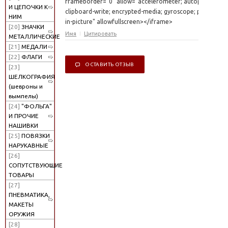
frameborder="0" allow="accelerometer; autoplay;
И ЦЕПОЧКИ К
clipboard-write; encrypted-media; gyroscope; picture-
НИМ
in-picture" allowfullscreen></iframe>
[20]
ЗНАЧКИ
Имя
Цитировать
МЕТАЛЛИЧЕСКИЕ
[21]
МЕДАЛИ
[22]
ФЛАГИ
ОСТАВИТЬ ОТЗЫВ
[23]
ШЕЛКОГРАФИЯ
(шевроны и
вымпелы)
[24]
"ФОЛЬГА"
И ПРОЧИЕ
НАШИВКИ
[25]
ПОВЯЗКИ
НАРУКАВНЫЕ
[26]
СОПУТСТВУЮЩИЕ
ТОВАРЫ
[27]
ПНЕВМАТИКА,
МАКЕТЫ
ОРУЖИЯ
[28]