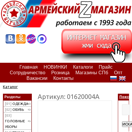
Главная
НОВИНКИ
Каталоги
Прайс
Сотрудничество
Розница
Магазины СПб
Опт
Вакансии
Контакты
Каталог
Артикул: 01620004А
Разделы
Поиск
[01]
ОДЕЖДА
[02]
ОБУВЬ
[03]
ГОЛОВНЫЕ
ИСК
УБОРЫ
Расш