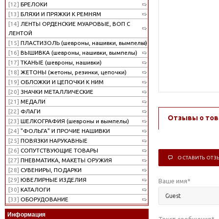
[12]
БРЕЛОКИ
[13]
БЛЯХИ И ПРЯЖКИ К РЕМНЯМ
[14]
ЛЕНТЫ ОРДЕНСКИЕ МУАРОВЫЕ, ВОП С
ЛЕНТОЙ
[15]
ПЛАСТИЗОЛЬ (шевроны, нашивки, вымпелы)
[16]
ВЫШИВКА (шевроны, нашивки, вымпелы)
[17]
ТКАНЫЕ (шевроны, нашивки)
[18]
ЖЕТОНЫ (жетоны, резинки, цепочки)
[19]
ОБЛОЖКИ И ЦЕПОЧКИ К НИМ
[20]
ЗНАЧКИ МЕТАЛЛИЧЕСКИЕ
[21]
МЕДАЛИ
[22]
ФЛАГИ
Отзывы о тов
[23]
ШЕЛКОГРАФИЯ (шевроны и вымпелы)
[24]
"ФОЛЬГА" И ПРОЧИЕ НАШИВКИ
[25]
ПОВЯЗКИ НАРУКАВНЫЕ
[26]
СОПУТСТВУЮЩИЕ ТОВАРЫ
ОСТАВИТЬ ОТЗ
[27]
ПНЕВМАТИКА, МАКЕТЫ ОРУЖИЯ
[28]
СУВЕНИРЫ, ПОДАРКИ
[29]
ЮВЕЛИРНЫЕ ИЗДЕЛИЯ
Ваше имя
*
[30]
КАТАЛОГИ
[33]
ОБОРУДОВАНИЕ
Информация
Текст сообщения
*