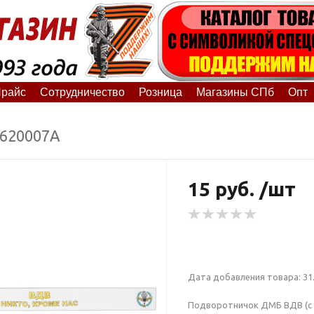
райс
Сотрудничество
Розница
Магазины СПб
Опт
1620007А
15 руб. /шт
Дата добавления товара: 31.
Подворотничок ДМБ ВДВ (с 