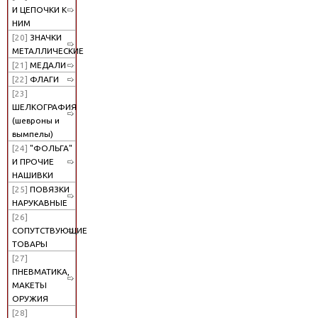
И ЦЕПОЧКИ К
НИМ
[20]
ЗНАЧКИ
МЕТАЛЛИЧЕСКИЕ
[21]
МЕДАЛИ
[22]
ФЛАГИ
[23]
ШЕЛКОГРАФИЯ
(шевроны и
вымпелы)
[24]
"ФОЛЬГА"
И ПРОЧИЕ
НАШИВКИ
[25]
ПОВЯЗКИ
НАРУКАВНЫЕ
[26]
СОПУТСТВУЮЩИЕ
ТОВАРЫ
[27]
ПНЕВМАТИКА,
МАКЕТЫ
ОРУЖИЯ
[28]