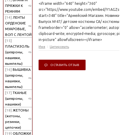
<iframe width="640" height="360"
ПРЯЖКИ К
src="https://www.youtube.com/embed/Y1AGZsulsUM?
РЕМНЯМ
start=348" title="Армейский Магазин. Новинки.
[14]
ЛЕНТЫ
Выпуск №47/ детские костюмы СА/ костюмы РККА"
ОРДЕНСКИЕ
frameborder="0" allow="accelerometer; autoplay;
МУАРОВЫЕ,
clipboard-write; encrypted-media; gyroscope; picture-
ВОП С ЛЕНТОЙ
in-picture" allowfullscreen></iframe>
[15]
ПЛАСТИЗОЛЬ
Имя
Цитировать
(шевроны,
нашивки,
вымпелы)
ОСТАВИТЬ ОТЗЫВ
[16]
ВЫШИВКА
(шевроны,
нашивки,
вымпелы)
[17]
ТКАНЫЕ
(шевроны,
нашивки)
[18]
ЖЕТОНЫ
(жетоны,
резинки,
цепочки)
[19]
ОБЛОЖКИ