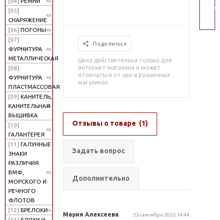
[04]
РЕМНИ
пои
[05]
СНАРЯЖЕНИЕ
[06]
ПОГОНЫ
[07]
Поделиться
ФУРНИТУРА
МЕТАЛЛИЧЕСКАЯ
Цена действительна только для
интернет-магазина и может
[08]
отличаться от цен в розничных
ФУРНИТУРА
магазинах
ПЛАСТМАССОВАЯ
[09]
КАНИТЕЛЬ,
КАНИТЕЛЬНАЯ
ВЫШИВКА
Отзывы о товаре
(1)
[10]
ГАЛАНТЕРЕЯ
[11]
ГАЛУННЫЕ
Задать вопрос
ЗНАКИ
РАЗЛИЧИЯ
ВМФ,
Дополнительно
МОРСКОГО И
РЕЧНОГО
ФЛОТОВ
[12]
БРЕЛОКИ
Мария Алексеева
23 сентября 2022 14:44
[13]
БЛЯХИ И