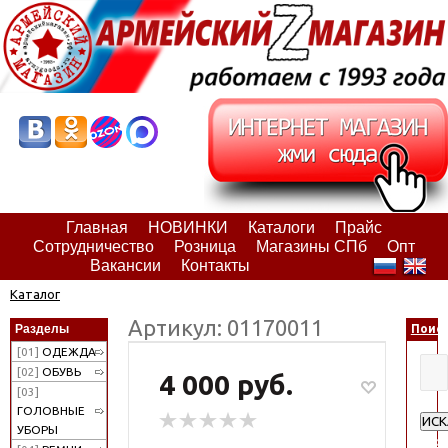
Главная
НОВИНКИ
Каталоги
Прайс
Сотрудничество
Розница
Магазины СПб
Опт
Вакансии
Контакты
Каталог
Артикул: 01170011
Разделы
Поис
[01]
ОДЕЖДА
[02]
ОБУВЬ
4 000 руб.
[03]
ГОЛОВНЫЕ
ИСК
УБОРЫ
Рас