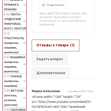
ПРЯЖКИ К
Поделиться
РЕМНЯМ
Цена действительна только для
[14]
ЛЕНТЫ
интернет-магазина и может
ОРДЕНСКИЕ
отличаться от цен в розничных
МУАРОВЫЕ,
магазинах
ВОП С ЛЕНТОЙ
[15]
ПЛАСТИЗОЛЬ
(шевроны,
Отзывы о товаре
(1)
нашивки,
вымпелы)
[16]
ВЫШИВКА
Задать вопрос
(шевроны,
нашивки,
вымпелы)
Дополнительно
[17]
ТКАНЫЕ
(шевроны,
нашивки)
[18]
ЖЕТОНЫ
Мария Алексеева
7 октября 2022 14:23
(жетоны,
<iframe width="1280" height="720"
резинки,
src="https://www.youtube.com/embed/Oi-
цепочки)
I5o3dfds?start=464" title="Армейский
[19]
ОБЛОЖКИ