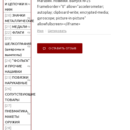
Магазин. Новинки. Выпуск №25"
И ЦЕПОЧКИ К
frameborder="0" allow="accelerometer;
НИМ
autoplay; clipboard-write; encrypted-media;
[20]
ЗНАЧКИ
gyroscope; picture-in-picture"
МЕТАЛЛИЧЕСКИЕ
allowfullscreen></iframe>
[21]
МЕДАЛИ
Имя
Цитировать
[22]
ФЛАГИ
[23]
ШЕЛКОГРАФИЯ
ОСТАВИТЬ ОТЗЫВ
(шевроны и
вымпелы)
[24]
"ФОЛЬГА"
И ПРОЧИЕ
НАШИВКИ
[25]
ПОВЯЗКИ
НАРУКАВНЫЕ
[26]
СОПУТСТВУЮЩИЕ
ТОВАРЫ
[27]
ПНЕВМАТИКА,
МАКЕТЫ
ОРУЖИЯ
[28]