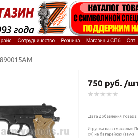
райс
Сотрудничество
Розница
Магазины СПб
Опт
8890015АМ
750 руб. /ш
Дата добавления товара: 
Игрушка пластмассовая П
см) на батарейках (звук)