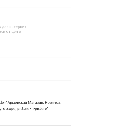
о для интернет-
ся от цен в
itle="Армейский Магазин. Новинки.
roscope; picture-in-picture"