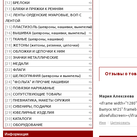
[12]
БРЕЛОКИ
[13]
БЛЯХИ И ПРЯЖКИ К РЕМНЯМ
[14]
ЛЕНТЫ ОРДЕНСКИЕ МУАРОВЫЕ, ВОП С
ЛЕНТОЙ
[15]
ПЛАСТИЗОЛЬ (шевроны, нашивки, вымпелы)
[16]
ВЫШИВКА (шевроны, нашивки, вымпелы)
[17]
ТКАНЫЕ (шевроны, нашивки)
[18]
ЖЕТОНЫ (жетоны, резинки, цепочки)
[19]
ОБЛОЖКИ И ЦЕПОЧКИ К НИМ
[20]
ЗНАЧКИ МЕТАЛЛИЧЕСКИЕ
[21]
МЕДАЛИ
[22]
ФЛАГИ
Отзывы о тов
[23]
ШЕЛКОГРАФИЯ (шевроны и вымпелы)
[24]
"ФОЛЬГА" И ПРОЧИЕ НАШИВКИ
[25]
ПОВЯЗКИ НАРУКАВНЫЕ
[26]
СОПУТСТВУЮЩИЕ ТОВАРЫ
Мария Алексеева
[27]
ПНЕВМАТИКА, МАКЕТЫ ОРУЖИЯ
<iframe width="1280"
[28]
СУВЕНИРЫ, ПОДАРКИ
Выпуск №25" framebor
[29]
ЮВЕЛИРНЫЕ ИЗДЕЛИЯ
allowfullscreen></if
[30]
КАТАЛОГИ
Имя
Цитировать
[33]
ОБОРУДОВАНИЕ
Информация