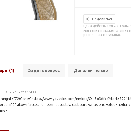
Поделиться
Цена действительна тольк
магазина и может отличать
розничных магазинах
аре
(1)
Задать вопрос
Дополнительно
7 октября 2022 14:29
 height="720" src="https://www.youtube.com/embed/Oi-I5o3dfds?start=572" t
der="0" allow="accelerometer; autoplay; clipboard-write; encrypted-media; gy
rame>