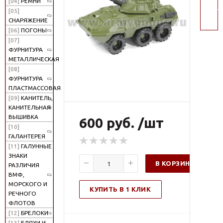
[04]
РЕМНИ
поис
[05]
СНАРЯЖЕНИЕ
[06]
ПОГОНЫ
[07]
ФУРНИТУРА
МЕТАЛЛИЧЕСКАЯ
[08]
ФУРНИТУРА
ПЛАСТМАССОВАЯ
[09]
КАНИТЕЛЬ,
КАНИТЕЛЬНАЯ
ВЫШИВКА
600 руб. /шт
[10]
ГАЛАНТЕРЕЯ
[11]
ГАЛУННЫЕ
ЗНАКИ
В КОРЗИНУ
РАЗЛИЧИЯ
ВМФ,
МОРСКОГО И
КУПИТЬ В 1 КЛИК
РЕЧНОГО
ФЛОТОВ
[12]
БРЕЛОКИ
[13]
БЛЯХИ И