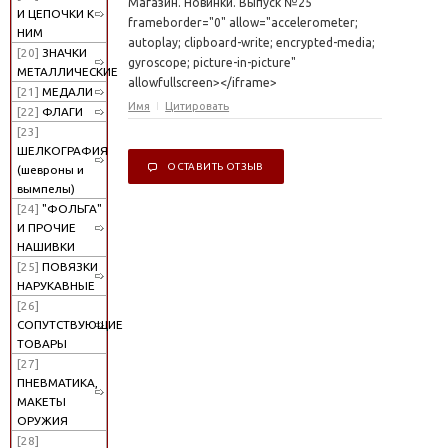
Магазин. Новинки. Выпуск №25"
И ЦЕПОЧКИ К
frameborder="0" allow="accelerometer;
НИМ
autoplay; clipboard-write; encrypted-media;
[20]
ЗНАЧКИ
gyroscope; picture-in-picture"
МЕТАЛЛИЧЕСКИЕ
allowfullscreen></iframe>
[21]
МЕДАЛИ
Имя
Цитировать
[22]
ФЛАГИ
[23]
ШЕЛКОГРАФИЯ
ОСТАВИТЬ ОТЗЫВ
(шевроны и
вымпелы)
[24]
"ФОЛЬГА"
И ПРОЧИЕ
НАШИВКИ
[25]
ПОВЯЗКИ
НАРУКАВНЫЕ
[26]
СОПУТСТВУЮЩИЕ
ТОВАРЫ
[27]
ПНЕВМАТИКА,
МАКЕТЫ
ОРУЖИЯ
[28]