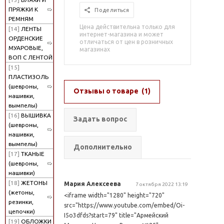
ПРЯЖКИ К
Поделиться
РЕМНЯМ
Цена действительна только для
[14]
ЛЕНТЫ
интернет-магазина и может
ОРДЕНСКИЕ
отличаться от цен в розничных
МУАРОВЫЕ,
магазинах
ВОП С ЛЕНТОЙ
[15]
ПЛАСТИЗОЛЬ
(шевроны,
Отзывы о товаре
(1)
нашивки,
вымпелы)
[16]
ВЫШИВКА
Задать вопрос
(шевроны,
нашивки,
вымпелы)
Дополнительно
[17]
ТКАНЫЕ
(шевроны,
нашивки)
[18]
ЖЕТОНЫ
Мария Алексеева
7 октября 2022 13:19
(жетоны,
<iframe width="1280" height="720"
резинки,
src="https://www.youtube.com/embed/Oi-
цепочки)
I5o3dfds?start=79" title="Армейский
[19]
ОБЛОЖКИ