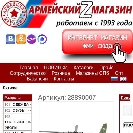
Главная
НОВИНКИ
Каталоги
Прайс
Сотрудничество
Розница
Магазины СПб
Опт
Вакансии
Контакты
Каталог
Артикул: 28890007
Разделы
Поиск
[01]
ОДЕЖДА
[02]
ОБУВЬ
[03]
ГОЛОВНЫЕ
ИСК
УБОРЫ
Расш