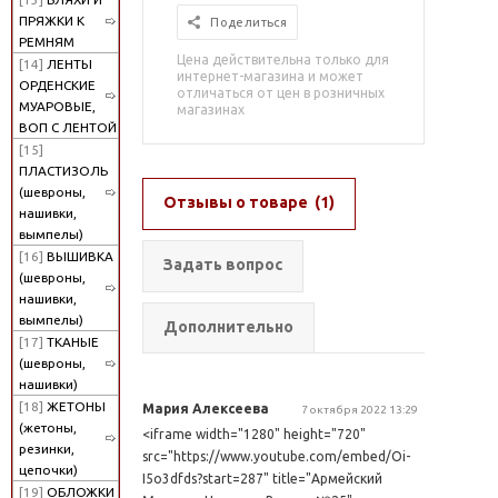
ПРЯЖКИ К
Поделиться
РЕМНЯМ
Цена действительна только для
[14]
ЛЕНТЫ
интернет-магазина и может
ОРДЕНСКИЕ
отличаться от цен в розничных
МУАРОВЫЕ,
магазинах
ВОП С ЛЕНТОЙ
[15]
ПЛАСТИЗОЛЬ
(шевроны,
Отзывы о товаре
(1)
нашивки,
вымпелы)
[16]
ВЫШИВКА
Задать вопрос
(шевроны,
нашивки,
вымпелы)
Дополнительно
[17]
ТКАНЫЕ
(шевроны,
нашивки)
[18]
ЖЕТОНЫ
Мария Алексеева
7 октября 2022 13:29
(жетоны,
<iframe width="1280" height="720"
резинки,
src="https://www.youtube.com/embed/Oi-
цепочки)
I5o3dfds?start=287" title="Армейский
[19]
ОБЛОЖКИ