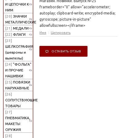
Магазин. Новинки. Выпуск №25"
И ЦЕПОЧКИ К
frameborder="0" allow="accelerometer;
НИМ
autoplay; clipboard-write; encrypted-media;
[20]
ЗНАЧКИ
gyroscope; picture-in-picture"
МЕТАЛЛИЧЕСКИЕ
allowfullscreen></iframe>
[21]
МЕДАЛИ
Имя
Цитировать
[22]
ФЛАГИ
[23]
ШЕЛКОГРАФИЯ
ОСТАВИТЬ ОТЗЫВ
(шевроны и
вымпелы)
[24]
"ФОЛЬГА"
И ПРОЧИЕ
НАШИВКИ
[25]
ПОВЯЗКИ
НАРУКАВНЫЕ
[26]
СОПУТСТВУЮЩИЕ
ТОВАРЫ
[27]
ПНЕВМАТИКА,
МАКЕТЫ
ОРУЖИЯ
[28]