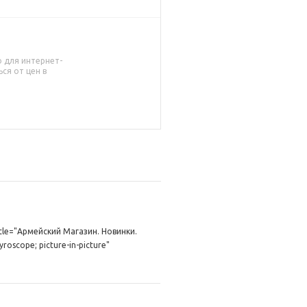
о для интернет-
ся от цен в
itle="Армейский Магазин. Новинки.
roscope; picture-in-picture"