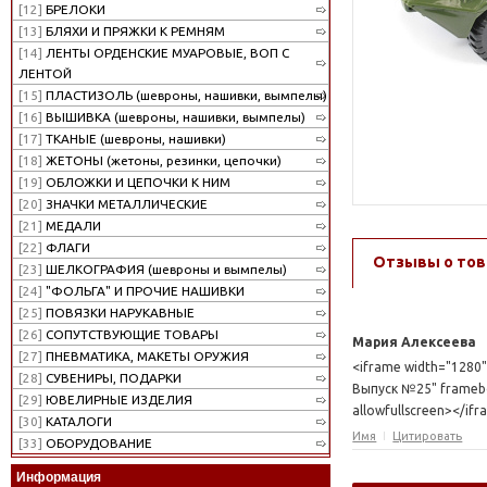
[12]
БРЕЛОКИ
[13]
БЛЯХИ И ПРЯЖКИ К РЕМНЯМ
[14]
ЛЕНТЫ ОРДЕНСКИЕ МУАРОВЫЕ, ВОП С
ЛЕНТОЙ
[15]
ПЛАСТИЗОЛЬ (шевроны, нашивки, вымпелы)
[16]
ВЫШИВКА (шевроны, нашивки, вымпелы)
[17]
ТКАНЫЕ (шевроны, нашивки)
[18]
ЖЕТОНЫ (жетоны, резинки, цепочки)
[19]
ОБЛОЖКИ И ЦЕПОЧКИ К НИМ
[20]
ЗНАЧКИ МЕТАЛЛИЧЕСКИЕ
[21]
МЕДАЛИ
[22]
ФЛАГИ
Отзывы о тов
[23]
ШЕЛКОГРАФИЯ (шевроны и вымпелы)
[24]
"ФОЛЬГА" И ПРОЧИЕ НАШИВКИ
[25]
ПОВЯЗКИ НАРУКАВНЫЕ
[26]
СОПУТСТВУЮЩИЕ ТОВАРЫ
Мария Алексеева
[27]
ПНЕВМАТИКА, МАКЕТЫ ОРУЖИЯ
<iframe width="1280"
[28]
СУВЕНИРЫ, ПОДАРКИ
Выпуск №25" framebor
[29]
ЮВЕЛИРНЫЕ ИЗДЕЛИЯ
allowfullscreen></if
[30]
КАТАЛОГИ
Имя
Цитировать
[33]
ОБОРУДОВАНИЕ
Информация