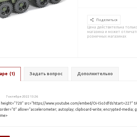
Поделиться
Цена действительна тольк
магазина и может отличать
розничных магазинах
аре
(1)
Задать вопрос
Дополнительно
7 октября 2022 13:26
 height="720" src="https://www.youtube.com/embed/Oi-I5o3dfds?start=227" t
der="0" allow="accelerometer; autoplay; clipboard-write; encrypted-media; gy
rame>