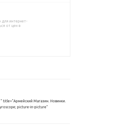
о для интернет-
ся от цен в
" title="Армейский Магазин. Новинки.
roscope; picture-in-picture"