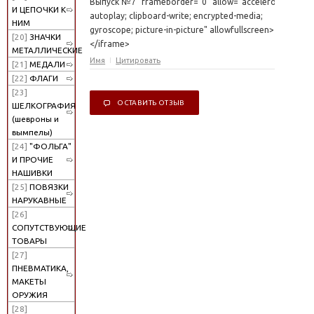
Выпуск №7" frameborder="0" allow="accelerometer;
И ЦЕПОЧКИ К
autoplay; clipboard-write; encrypted-media;
НИМ
gyroscope; picture-in-picture" allowfullscreen>
[20]
ЗНАЧКИ
</iframe>
МЕТАЛЛИЧЕСКИЕ
Имя
Цитировать
[21]
МЕДАЛИ
[22]
ФЛАГИ
[23]
ОСТАВИТЬ ОТЗЫВ
ШЕЛКОГРАФИЯ
(шевроны и
вымпелы)
[24]
"ФОЛЬГА"
И ПРОЧИЕ
НАШИВКИ
[25]
ПОВЯЗКИ
НАРУКАВНЫЕ
[26]
СОПУТСТВУЮЩИЕ
ТОВАРЫ
[27]
ПНЕВМАТИКА,
МАКЕТЫ
ОРУЖИЯ
[28]