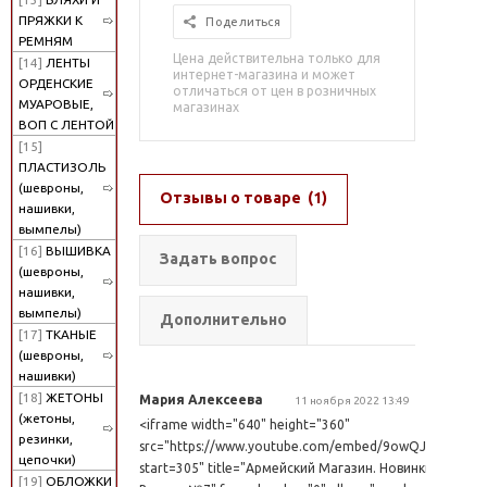
ПРЯЖКИ К
Поделиться
РЕМНЯМ
Цена действительна только для
[14]
ЛЕНТЫ
интернет-магазина и может
ОРДЕНСКИЕ
отличаться от цен в розничных
МУАРОВЫЕ,
магазинах
ВОП С ЛЕНТОЙ
[15]
ПЛАСТИЗОЛЬ
(шевроны,
Отзывы о товаре
(1)
нашивки,
вымпелы)
[16]
ВЫШИВКА
Задать вопрос
(шевроны,
нашивки,
вымпелы)
Дополнительно
[17]
ТКАНЫЕ
(шевроны,
нашивки)
[18]
ЖЕТОНЫ
Мария Алексеева
11 ноября 2022 13:49
(жетоны,
<iframe width="640" height="360"
резинки,
src="https://www.youtube.com/embed/9owQJPSU2qg?
цепочки)
start=305" title="Армейский Магазин. Новинки.
[19]
ОБЛОЖКИ