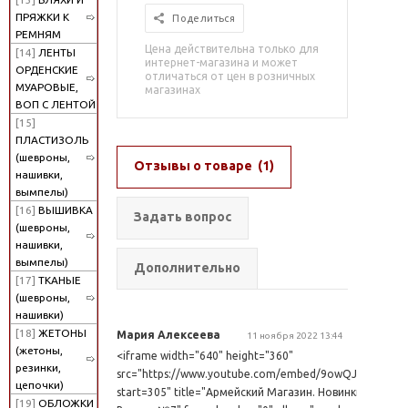
ПРЯЖКИ К
Поделиться
РЕМНЯМ
Цена действительна только для
[14]
ЛЕНТЫ
интернет-магазина и может
ОРДЕНСКИЕ
отличаться от цен в розничных
МУАРОВЫЕ,
магазинах
ВОП С ЛЕНТОЙ
[15]
ПЛАСТИЗОЛЬ
(шевроны,
Отзывы о товаре
(1)
нашивки,
вымпелы)
[16]
ВЫШИВКА
Задать вопрос
(шевроны,
нашивки,
вымпелы)
Дополнительно
[17]
ТКАНЫЕ
(шевроны,
нашивки)
[18]
ЖЕТОНЫ
Мария Алексеева
11 ноября 2022 13:44
(жетоны,
<iframe width="640" height="360"
резинки,
src="https://www.youtube.com/embed/9owQJPSU2qg?
цепочки)
start=305" title="Армейский Магазин. Новинки.
[19]
ОБЛОЖКИ