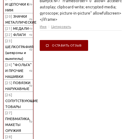
Выпуск №7" frameborder="0" allow="accelerometer;
И ЦЕПОЧКИ К
autoplay; clipboard-write; encrypted-media;
НИМ
gyroscope; picture-in-picture" allowfullscreen>
[20]
ЗНАЧКИ
</iframe>
МЕТАЛЛИЧЕСКИЕ
Имя
Цитировать
[21]
МЕДАЛИ
[22]
ФЛАГИ
[23]
ОСТАВИТЬ ОТЗЫВ
ШЕЛКОГРАФИЯ
(шевроны и
вымпелы)
[24]
"ФОЛЬГА"
И ПРОЧИЕ
НАШИВКИ
[25]
ПОВЯЗКИ
НАРУКАВНЫЕ
[26]
СОПУТСТВУЮЩИЕ
ТОВАРЫ
[27]
ПНЕВМАТИКА,
МАКЕТЫ
ОРУЖИЯ
[28]