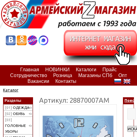
Главная
НОВИНКИ
Каталоги
Прайс
Сотрудничество
Розница
Магазины СПб
Опт
Вакансии
Контакты
Каталог
Артикул: 28870007АМ
Разделы
Поиск
[01]
ОДЕЖДА
[02]
ОБУВЬ
[03]
ГОЛОВНЫЕ
ИСК
УБОРЫ
Расш