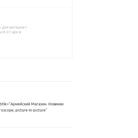
о для интернет-
ся от цен в
title="Армейский Магазин. Новинки.
oscope; picture-in-picture"