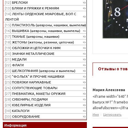
[12]
БРЕЛОКИ
[13]
БЛЯХИ И ПРЯЖКИ К РЕМНЯМ
[14]
ЛЕНТЫ ОРДЕНСКИЕ МУАРОВЫЕ, ВОП С
ЛЕНТОЙ
[15]
ПЛАСТИЗОЛЬ (шевроны, нашивки, вымпелы)
[16]
ВЫШИВКА (шевроны, нашивки, вымпелы)
[17]
ТКАНЫЕ (шевроны, нашивки)
[18]
ЖЕТОНЫ (жетоны, резинки, цепочки)
[19]
ОБЛОЖКИ И ЦЕПОЧКИ К НИМ
[20]
ЗНАЧКИ МЕТАЛЛИЧЕСКИЕ
[21]
МЕДАЛИ
[22]
ФЛАГИ
Отзывы о тов
[23]
ШЕЛКОГРАФИЯ (шевроны и вымпелы)
[24]
"ФОЛЬГА" И ПРОЧИЕ НАШИВКИ
[25]
ПОВЯЗКИ НАРУКАВНЫЕ
[26]
СОПУТСТВУЮЩИЕ ТОВАРЫ
Мария Алексеева
[27]
ПНЕВМАТИКА, МАКЕТЫ ОРУЖИЯ
<iframe width="640"
[28]
СУВЕНИРЫ, ПОДАРКИ
Выпуск №7" framebord
[29]
ЮВЕЛИРНЫЕ ИЗДЕЛИЯ
allowfullscreen></if
[30]
КАТАЛОГИ
Имя
Цитировать
[33]
ОБОРУДОВАНИЕ
Информация