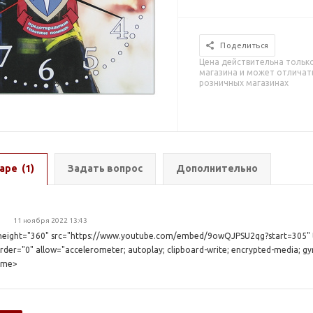
Поделиться
Цена действительна тольк
магазина и может отличать
розничных магазинах
аре
(1)
Задать вопрос
Дополнительно
11 ноября 2022 13:43
 height="360" src="https://www.youtube.com/embed/9owQJPSU2qg?start=305" 
er="0" allow="accelerometer; autoplay; clipboard-write; encrypted-media; gyr
rame>