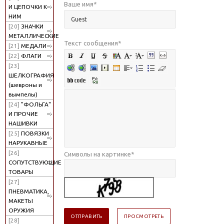
Ваше имя
*
И ЦЕПОЧКИ К
НИМ
[20]
ЗНАЧКИ
МЕТАЛЛИЧЕСКИЕ
Текст сообщения
*
[21]
МЕДАЛИ
[22]
ФЛАГИ
[23]
ШЕЛКОГРАФИЯ
(шевроны и
вымпелы)
[24]
"ФОЛЬГА"
И ПРОЧИЕ
НАШИВКИ
[25]
ПОВЯЗКИ
НАРУКАВНЫЕ
[26]
Символы на картинке
*
СОПУТСТВУЮЩИЕ
ТОВАРЫ
[27]
ПНЕВМАТИКА,
МАКЕТЫ
ОРУЖИЯ
[28]