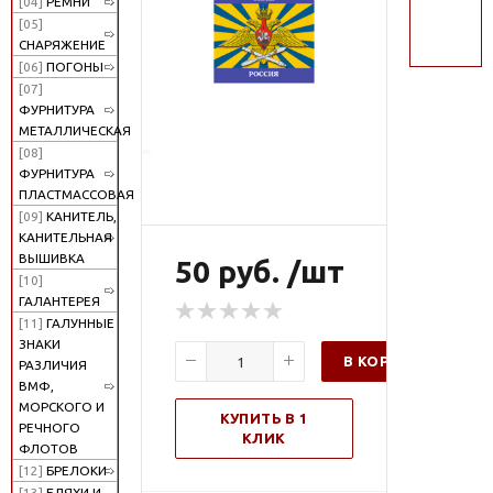
[04]
РЕМНИ
поиск
[05]
СНАРЯЖЕНИЕ
[06]
ПОГОНЫ
[07]
ФУРНИТУРА
МЕТАЛЛИЧЕСКАЯ
[08]
ФУРНИТУРА
ПЛАСТМАССОВАЯ
[09]
КАНИТЕЛЬ,
КАНИТЕЛЬНАЯ
ВЫШИВКА
50 руб. /шт
[10]
ГАЛАНТЕРЕЯ
[11]
ГАЛУННЫЕ
ЗНАКИ
В КОРЗИНУ
РАЗЛИЧИЯ
ВМФ,
МОРСКОГО И
КУПИТЬ В 1
РЕЧНОГО
КЛИК
ФЛОТОВ
[12]
БРЕЛОКИ
[13]
БЛЯХИ И