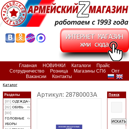
Главная
НОВИНКИ
Каталоги
Прайс
Сотрудничество
Розница
Магазины СПб
Опт
Вакансии
Контакты
Каталог
Артикул: 28780003А
Разделы
Поиск
[01]
ОДЕЖДА
[02]
ОБУВЬ
[03]
ГОЛОВНЫЕ
ИСКАТЬ
УБОРЫ
Расширен