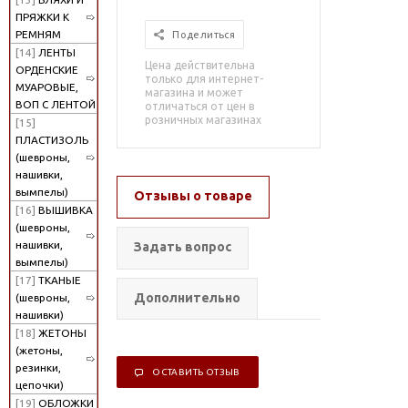
ПРЯЖКИ К
РЕМНЯМ
Поделиться
[14]
ЛЕНТЫ
Цена действительна
ОРДЕНСКИЕ
только для интернет-
МУАРОВЫЕ,
магазина и может
ВОП С ЛЕНТОЙ
отличаться от цен в
розничных магазинах
[15]
ПЛАСТИЗОЛЬ
(шевроны,
нашивки,
вымпелы)
Отзывы о товаре
[16]
ВЫШИВКА
(шевроны,
нашивки,
Задать вопрос
вымпелы)
[17]
ТКАНЫЕ
Дополнительно
(шевроны,
нашивки)
[18]
ЖЕТОНЫ
(жетоны,
резинки,
ОСТАВИТЬ ОТЗЫВ
цепочки)
[19]
ОБЛОЖКИ