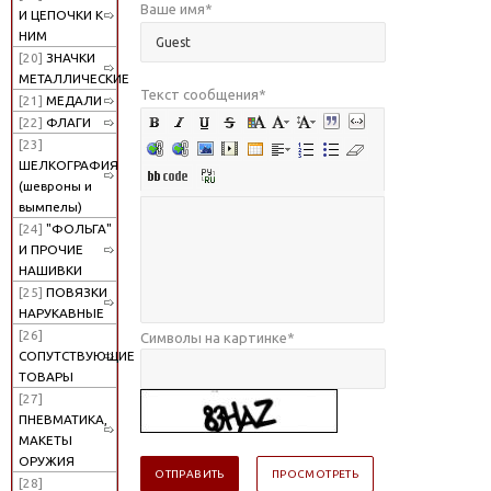
Ваше имя
*
И ЦЕПОЧКИ К
НИМ
[20]
ЗНАЧКИ
МЕТАЛЛИЧЕСКИЕ
Текст сообщения
*
[21]
МЕДАЛИ
[22]
ФЛАГИ
[23]
ШЕЛКОГРАФИЯ
(шевроны и
вымпелы)
[24]
"ФОЛЬГА"
И ПРОЧИЕ
НАШИВКИ
[25]
ПОВЯЗКИ
НАРУКАВНЫЕ
[26]
Символы на картинке
*
СОПУТСТВУЮЩИЕ
ТОВАРЫ
[27]
ПНЕВМАТИКА,
МАКЕТЫ
ОРУЖИЯ
[28]