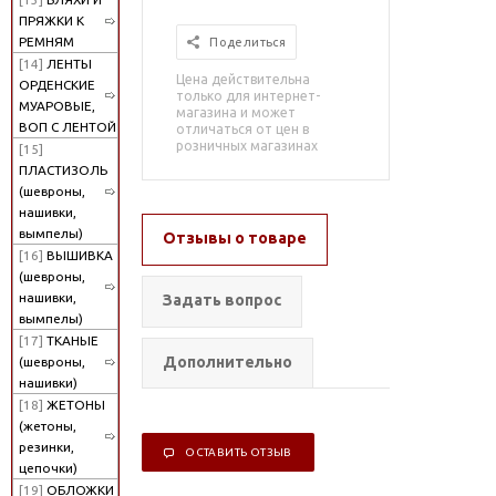
ПРЯЖКИ К
РЕМНЯМ
Поделиться
[14]
ЛЕНТЫ
Цена действительна
ОРДЕНСКИЕ
только для интернет-
МУАРОВЫЕ,
магазина и может
ВОП С ЛЕНТОЙ
отличаться от цен в
розничных магазинах
[15]
ПЛАСТИЗОЛЬ
(шевроны,
нашивки,
вымпелы)
Отзывы о товаре
[16]
ВЫШИВКА
(шевроны,
нашивки,
Задать вопрос
вымпелы)
[17]
ТКАНЫЕ
Дополнительно
(шевроны,
нашивки)
[18]
ЖЕТОНЫ
(жетоны,
резинки,
ОСТАВИТЬ ОТЗЫВ
цепочки)
[19]
ОБЛОЖКИ