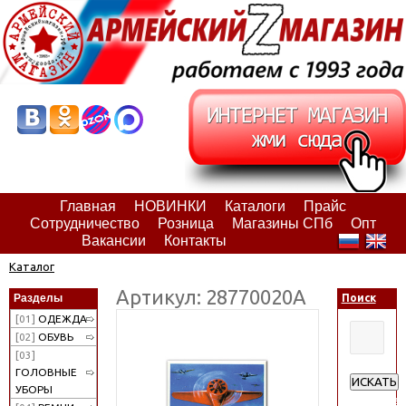
Главная
НОВИНКИ
Каталоги
Прайс
Сотрудничество
Розница
Магазины СПб
Опт
Вакансии
Контакты
Каталог
Артикул: 28770020А
Разделы
Поиск
[01]
ОДЕЖДА
[02]
ОБУВЬ
[03]
ГОЛОВНЫЕ
ИСКАТЬ
УБОРЫ
Расширен