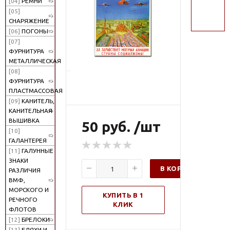
[04]
РЕМНИ
поиск
[05]
СНАРЯЖЕНИЕ
[06]
ПОГОНЫ
[07]
ФУРНИТУРА
МЕТАЛЛИЧЕСКАЯ
[08]
ФУРНИТУРА
ПЛАСТМАССОВАЯ
[09]
КАНИТЕЛЬ,
КАНИТЕЛЬНАЯ
ВЫШИВКА
50 руб. /шт
[10]
ГАЛАНТЕРЕЯ
[11]
ГАЛУННЫЕ
ЗНАКИ
В КОРЗИНУ
РАЗЛИЧИЯ
ВМФ,
МОРСКОГО И
КУПИТЬ В 1
РЕЧНОГО
КЛИК
ФЛОТОВ
[12]
БРЕЛОКИ
[13]
БЛЯХИ И