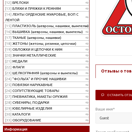
[12]
БРЕЛОКИ
[13]
БЛЯХИ И ПРЯЖКИ К РЕМНЯМ
[14]
ЛЕНТЫ ОРДЕНСКИЕ МУАРОВЫЕ, ВОП С
ЛЕНТОЙ
[15]
ПЛАСТИЗОЛЬ (шевроны, нашивки, вымпелы)
[16]
ВЫШИВКА (шевроны, нашивки, вымпелы)
[17]
ТКАНЫЕ (шевроны, нашивки)
[18]
ЖЕТОНЫ (жетоны, резинки, цепочки)
[19]
ОБЛОЖКИ И ЦЕПОЧКИ К НИМ
[20]
ЗНАЧКИ МЕТАЛЛИЧЕСКИЕ
[21]
МЕДАЛИ
[22]
ФЛАГИ
Отзывы о тов
[23]
ШЕЛКОГРАФИЯ (шевроны и вымпелы)
[24]
"ФОЛЬГА" И ПРОЧИЕ НАШИВКИ
[25]
ПОВЯЗКИ НАРУКАВНЫЕ
[26]
СОПУТСТВУЮЩИЕ ТОВАРЫ
ОСТАВИТЬ ОТЗ
[27]
ПНЕВМАТИКА, МАКЕТЫ ОРУЖИЯ
[28]
СУВЕНИРЫ, ПОДАРКИ
[29]
ЮВЕЛИРНЫЕ ИЗДЕЛИЯ
Ваше имя
*
[30]
КАТАЛОГИ
[33]
ОБОРУДОВАНИЕ
Информация
Текст сообщения
*