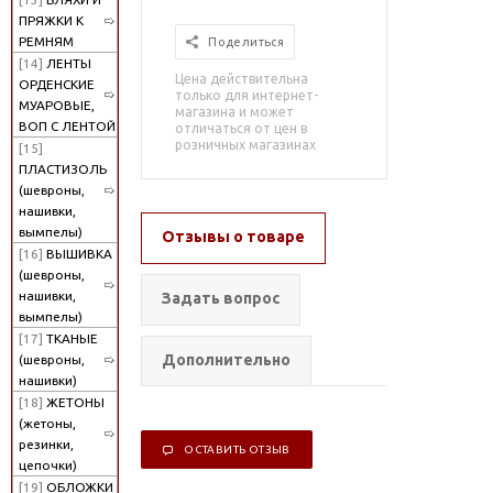
ПРЯЖКИ К
РЕМНЯМ
Поделиться
[14]
ЛЕНТЫ
Цена действительна
ОРДЕНСКИЕ
только для интернет-
МУАРОВЫЕ,
магазина и может
ВОП С ЛЕНТОЙ
отличаться от цен в
розничных магазинах
[15]
ПЛАСТИЗОЛЬ
(шевроны,
нашивки,
вымпелы)
Отзывы о товаре
[16]
ВЫШИВКА
(шевроны,
нашивки,
Задать вопрос
вымпелы)
[17]
ТКАНЫЕ
Дополнительно
(шевроны,
нашивки)
[18]
ЖЕТОНЫ
(жетоны,
резинки,
ОСТАВИТЬ ОТЗЫВ
цепочки)
[19]
ОБЛОЖКИ