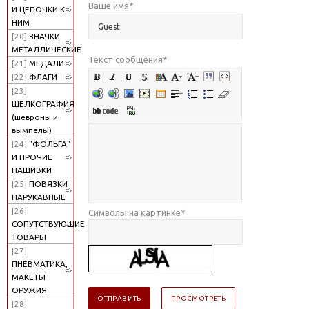
Ваше имя
*
И ЦЕПОЧКИ К
НИМ
[20]
ЗНАЧКИ
МЕТАЛЛИЧЕСКИЕ
Текст сообщения
*
[21]
МЕДАЛИ
[22]
ФЛАГИ
[23]
ШЕЛКОГРАФИЯ
(шевроны и
вымпелы)
[24]
"ФОЛЬГА"
И ПРОЧИЕ
НАШИВКИ
[25]
ПОВЯЗКИ
НАРУКАВНЫЕ
[26]
Символы на картинке
*
СОПУТСТВУЮЩИЕ
ТОВАРЫ
[27]
ПНЕВМАТИКА,
МАКЕТЫ
ОРУЖИЯ
[28]