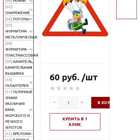
[04]
РЕМНИ
поиск
[05]
СНАРЯЖЕНИЕ
[06]
ПОГОНЫ
[07]
ФУРНИТУРА
МЕТАЛЛИЧЕСКАЯ
[08]
ФУРНИТУРА
ПЛАСТМАССОВАЯ
[09]
КАНИТЕЛЬ,
КАНИТЕЛЬНАЯ
ВЫШИВКА
60 руб. /шт
[10]
ГАЛАНТЕРЕЯ
[11]
ГАЛУННЫЕ
ЗНАКИ
В КОРЗИНУ
РАЗЛИЧИЯ
ВМФ,
МОРСКОГО И
КУПИТЬ В 1
РЕЧНОГО
КЛИК
ФЛОТОВ
[12]
БРЕЛОКИ
[13]
БЛЯХИ И