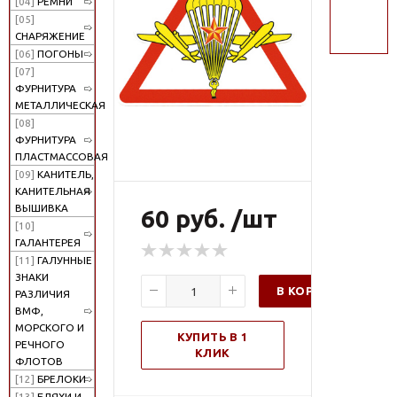
[04]
РЕМНИ
поиск
[05]
СНАРЯЖЕНИЕ
[06]
ПОГОНЫ
[07]
ФУРНИТУРА
МЕТАЛЛИЧЕСКАЯ
[08]
ФУРНИТУРА
ПЛАСТМАССОВАЯ
[09]
КАНИТЕЛЬ,
КАНИТЕЛЬНАЯ
ВЫШИВКА
60 руб. /шт
[10]
ГАЛАНТЕРЕЯ
[11]
ГАЛУННЫЕ
ЗНАКИ
В КОРЗИНУ
РАЗЛИЧИЯ
ВМФ,
МОРСКОГО И
КУПИТЬ В 1
РЕЧНОГО
КЛИК
ФЛОТОВ
[12]
БРЕЛОКИ
[13]
БЛЯХИ И