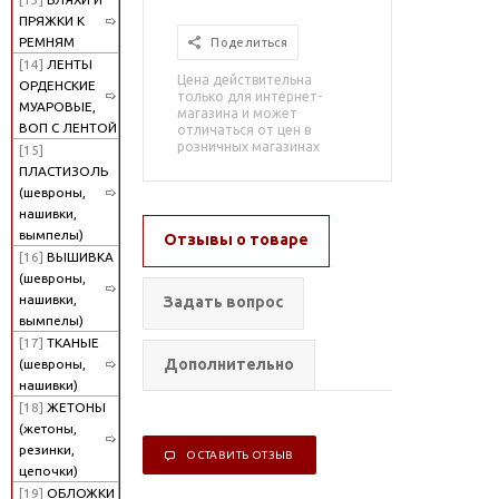
ПРЯЖКИ К
РЕМНЯМ
Поделиться
[14]
ЛЕНТЫ
Цена действительна
ОРДЕНСКИЕ
только для интернет-
МУАРОВЫЕ,
магазина и может
ВОП С ЛЕНТОЙ
отличаться от цен в
розничных магазинах
[15]
ПЛАСТИЗОЛЬ
(шевроны,
нашивки,
вымпелы)
Отзывы о товаре
[16]
ВЫШИВКА
(шевроны,
нашивки,
Задать вопрос
вымпелы)
[17]
ТКАНЫЕ
Дополнительно
(шевроны,
нашивки)
[18]
ЖЕТОНЫ
(жетоны,
резинки,
ОСТАВИТЬ ОТЗЫВ
цепочки)
[19]
ОБЛОЖКИ