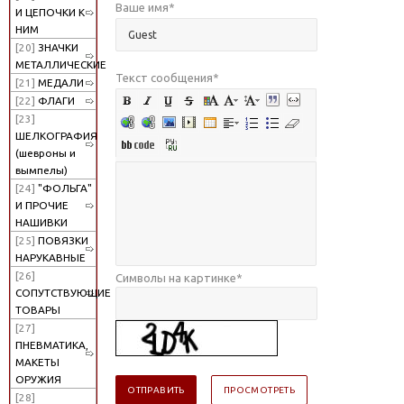
Ваше имя
*
И ЦЕПОЧКИ К
НИМ
[20]
ЗНАЧКИ
МЕТАЛЛИЧЕСКИЕ
Текст сообщения
*
[21]
МЕДАЛИ
[22]
ФЛАГИ
[23]
ШЕЛКОГРАФИЯ
(шевроны и
вымпелы)
[24]
"ФОЛЬГА"
И ПРОЧИЕ
НАШИВКИ
[25]
ПОВЯЗКИ
НАРУКАВНЫЕ
[26]
Символы на картинке
*
СОПУТСТВУЮЩИЕ
ТОВАРЫ
[27]
ПНЕВМАТИКА,
МАКЕТЫ
ОРУЖИЯ
[28]