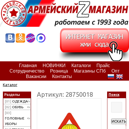
Главная
НОВИНКИ
Каталоги
Прайс
Сотрудничество
Розница
Магазины СПб
Опт
Вакансии
Контакты
Каталог
Артикул: 28750018
Разделы
Поиск
[01]
ОДЕЖДА
[02]
ОБУВЬ
[03]
ГОЛОВНЫЕ
ИСКАТЬ
УБОРЫ
Расширен