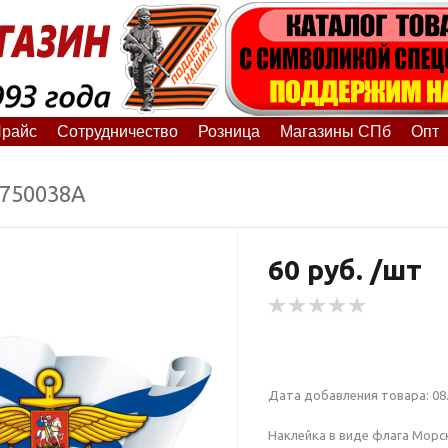
райс
Сотрудничество
Розница
Магазины СПб
Опт
8750038А
60 руб. /шт
Дата добавления товара: 08.
Наклейка в виде флага Морс