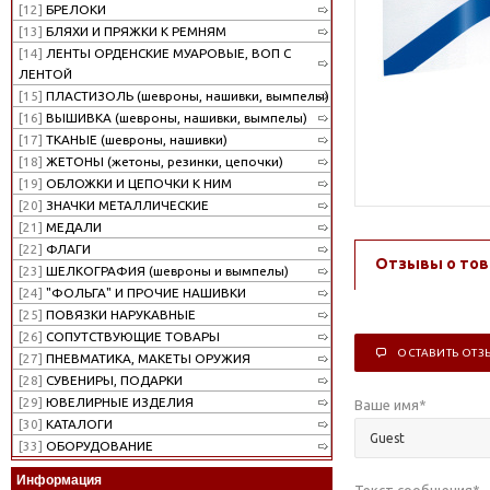
[12]
БРЕЛОКИ
[13]
БЛЯХИ И ПРЯЖКИ К РЕМНЯМ
[14]
ЛЕНТЫ ОРДЕНСКИЕ МУАРОВЫЕ, ВОП С
ЛЕНТОЙ
[15]
ПЛАСТИЗОЛЬ (шевроны, нашивки, вымпелы)
[16]
ВЫШИВКА (шевроны, нашивки, вымпелы)
[17]
ТКАНЫЕ (шевроны, нашивки)
[18]
ЖЕТОНЫ (жетоны, резинки, цепочки)
[19]
ОБЛОЖКИ И ЦЕПОЧКИ К НИМ
[20]
ЗНАЧКИ МЕТАЛЛИЧЕСКИЕ
[21]
МЕДАЛИ
[22]
ФЛАГИ
Отзывы о тов
[23]
ШЕЛКОГРАФИЯ (шевроны и вымпелы)
[24]
"ФОЛЬГА" И ПРОЧИЕ НАШИВКИ
[25]
ПОВЯЗКИ НАРУКАВНЫЕ
[26]
СОПУТСТВУЮЩИЕ ТОВАРЫ
ОСТАВИТЬ ОТЗ
[27]
ПНЕВМАТИКА, МАКЕТЫ ОРУЖИЯ
[28]
СУВЕНИРЫ, ПОДАРКИ
[29]
ЮВЕЛИРНЫЕ ИЗДЕЛИЯ
Ваше имя
*
[30]
КАТАЛОГИ
[33]
ОБОРУДОВАНИЕ
Информация
Текст сообщения
*