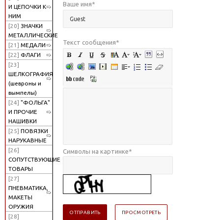
Ваше имя
*
И ЦЕПОЧКИ К
НИМ
[20]
ЗНАЧКИ
МЕТАЛЛИЧЕСКИЕ
Текст сообщения
*
[21]
МЕДАЛИ
[22]
ФЛАГИ
[23]
ШЕЛКОГРАФИЯ
(шевроны и
вымпелы)
[24]
"ФОЛЬГА"
И ПРОЧИЕ
НАШИВКИ
[25]
ПОВЯЗКИ
НАРУКАВНЫЕ
[26]
Символы на картинке
*
СОПУТСТВУЮЩИЕ
ТОВАРЫ
[27]
ПНЕВМАТИКА,
МАКЕТЫ
ОРУЖИЯ
[28]