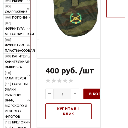
[04]
РЕМНИ
поиск
[05]
СНАРЯЖЕНИЕ
[06]
ПОГОНЫ
[07]
ФУРНИТУРА
МЕТАЛЛИЧЕСКАЯ
[08]
ФУРНИТУРА
ПЛАСТМАССОВАЯ
[09]
КАНИТЕЛЬ,
КАНИТЕЛЬНАЯ
ВЫШИВКА
400 руб. /шт
[10]
ГАЛАНТЕРЕЯ
[11]
ГАЛУННЫЕ
ЗНАКИ
В КОРЗИНУ
РАЗЛИЧИЯ
ВМФ,
МОРСКОГО И
КУПИТЬ В 1
РЕЧНОГО
КЛИК
ФЛОТОВ
[12]
БРЕЛОКИ
[13]
БЛЯХИ И