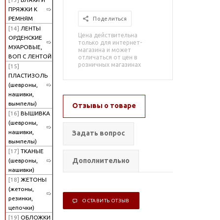
ПРЯЖКИ К
РЕМНЯМ
Поделиться
[14]
ЛЕНТЫ
Цена действительна
ОРДЕНСКИЕ
только для интернет-
МУАРОВЫЕ,
магазина и может
ВОП С ЛЕНТОЙ
отличаться от цен в
розничных магазинах
[15]
ПЛАСТИЗОЛЬ
(шевроны,
нашивки,
вымпелы)
Отзывы о товаре
[16]
ВЫШИВКА
(шевроны,
нашивки,
Задать вопрос
вымпелы)
[17]
ТКАНЫЕ
Дополнительно
(шевроны,
нашивки)
[18]
ЖЕТОНЫ
(жетоны,
резинки,
ОСТАВИТЬ ОТЗЫВ
цепочки)
[19]
ОБЛОЖКИ