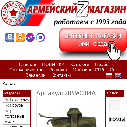
Главная
НОВИНКИ
Каталоги
Прайс
Сотрудничество
Розница
Магазины СПб
Опт
Вакансии
Контакты
Каталог
Артикул: 28590004А
Разделы
Поиск
[01]
ОДЕЖДА
[02]
ОБУВЬ
[03]
ГОЛОВНЫЕ
ИСКАТЬ
УБОРЫ
Расширен