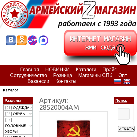
Главная
НОВИНКИ
Каталоги
Прайс
Сотрудничество
Розница
Магазины СПб
Опт
Вакансии
Контакты
Каталог
Артикул:
Разделы
Поиск
28520004АМ
[01]
ОДЕЖДА
[02]
ОБУВЬ
[03]
ГОЛОВНЫЕ
ИСКАТЬ
УБОРЫ
Расширен