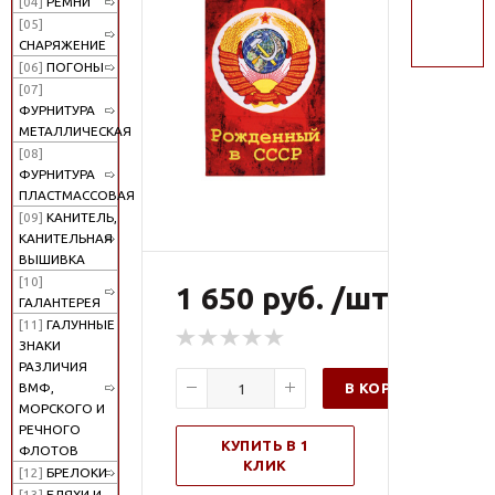
[04]
РЕМНИ
поиск
[05]
СНАРЯЖЕНИЕ
[06]
ПОГОНЫ
[07]
ФУРНИТУРА
МЕТАЛЛИЧЕСКАЯ
[08]
ФУРНИТУРА
ПЛАСТМАССОВАЯ
[09]
КАНИТЕЛЬ,
КАНИТЕЛЬНАЯ
ВЫШИВКА
[10]
1 650 руб. /шт
ГАЛАНТЕРЕЯ
[11]
ГАЛУННЫЕ
ЗНАКИ
РАЗЛИЧИЯ
В КОРЗИНУ
ВМФ,
МОРСКОГО И
РЕЧНОГО
КУПИТЬ В 1
ФЛОТОВ
КЛИК
[12]
БРЕЛОКИ
[13]
БЛЯХИ И