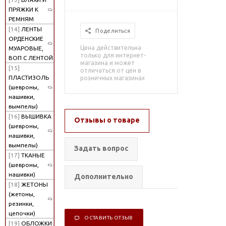
ПРЯЖКИ К
РЕМНЯМ
[14]
ЛЕНТЫ
Поделиться
ОРДЕНСКИЕ
Цена действительна
МУАРОВЫЕ,
только для интернет-
ВОП С ЛЕНТОЙ
магазина и может
[15]
отличаться от цен в
ПЛАСТИЗОЛЬ
розничных магазинах
(шевроны,
нашивки,
вымпелы)
[16]
ВЫШИВКА
Отзывы о товаре
(шевроны,
нашивки,
вымпелы)
Задать вопрос
[17]
ТКАНЫЕ
(шевроны,
нашивки)
Дополнительно
[18]
ЖЕТОНЫ
(жетоны,
резинки,
цепочки)
ОСТАВИТЬ ОТЗЫВ
[19]
ОБЛОЖКИ