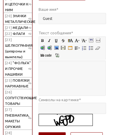
И ЦЕПОЧКИ К
Ваше имя
*
НИМ
[20]
ЗНАЧКИ
МЕТАЛЛИЧЕСКИЕ
[21]
МЕДАЛИ
Текст сообщения
*
[22]
ФЛАГИ
[23]
ШЕЛКОГРАФИЯ
(шевроны и
вымпелы)
[24]
"ФОЛЬГА"
И ПРОЧИЕ
НАШИВКИ
[25]
ПОВЯЗКИ
НАРУКАВНЫЕ
[26]
СОПУТСТВУЮЩИЕ
Символы на картинке
*
ТОВАРЫ
[27]
ПНЕВМАТИКА,
МАКЕТЫ
ОРУЖИЯ
[28]