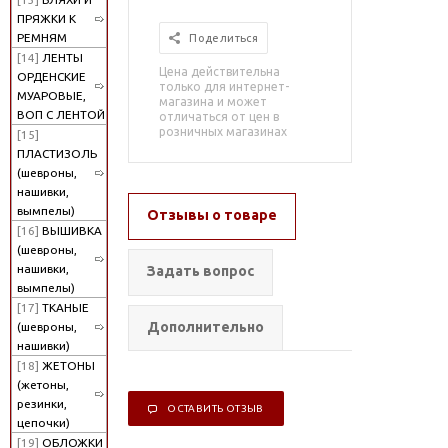
ПРЯЖКИ К
РЕМНЯМ
Поделиться
[14]
ЛЕНТЫ
Цена действительна
ОРДЕНСКИЕ
только для интернет-
МУАРОВЫЕ,
магазина и может
ВОП С ЛЕНТОЙ
отличаться от цен в
розничных магазинах
[15]
ПЛАСТИЗОЛЬ
(шевроны,
нашивки,
вымпелы)
Отзывы о товаре
[16]
ВЫШИВКА
(шевроны,
нашивки,
Задать вопрос
вымпелы)
[17]
ТКАНЫЕ
Дополнительно
(шевроны,
нашивки)
[18]
ЖЕТОНЫ
(жетоны,
резинки,
ОСТАВИТЬ ОТЗЫВ
цепочки)
[19]
ОБЛОЖКИ