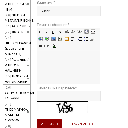
Ваше имя
*
И ЦЕПОЧКИ К
НИМ
[20]
ЗНАЧКИ
МЕТАЛЛИЧЕСКИЕ
Текст сообщения
*
[21]
МЕДАЛИ
[22]
ФЛАГИ
[23]
ШЕЛКОГРАФИЯ
(шевроны и
вымпелы)
[24]
"ФОЛЬГА"
И ПРОЧИЕ
НАШИВКИ
[25]
ПОВЯЗКИ
НАРУКАВНЫЕ
[26]
Символы на картинке
*
СОПУТСТВУЮЩИЕ
ТОВАРЫ
[27]
ПНЕВМАТИКА,
МАКЕТЫ
ОРУЖИЯ
[28]