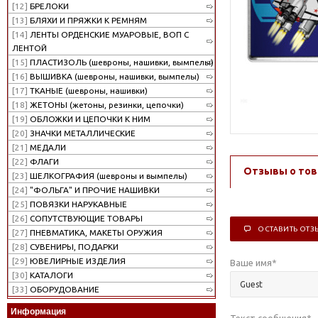
[12]
БРЕЛОКИ
[13]
БЛЯХИ И ПРЯЖКИ К РЕМНЯМ
[14]
ЛЕНТЫ ОРДЕНСКИЕ МУАРОВЫЕ, ВОП С
ЛЕНТОЙ
[15]
ПЛАСТИЗОЛЬ (шевроны, нашивки, вымпелы)
[16]
ВЫШИВКА (шевроны, нашивки, вымпелы)
[17]
ТКАНЫЕ (шевроны, нашивки)
[18]
ЖЕТОНЫ (жетоны, резинки, цепочки)
[19]
ОБЛОЖКИ И ЦЕПОЧКИ К НИМ
[20]
ЗНАЧКИ МЕТАЛЛИЧЕСКИЕ
[21]
МЕДАЛИ
[22]
ФЛАГИ
Отзывы о тов
[23]
ШЕЛКОГРАФИЯ (шевроны и вымпелы)
[24]
"ФОЛЬГА" И ПРОЧИЕ НАШИВКИ
[25]
ПОВЯЗКИ НАРУКАВНЫЕ
[26]
СОПУТСТВУЮЩИЕ ТОВАРЫ
ОСТАВИТЬ ОТЗ
[27]
ПНЕВМАТИКА, МАКЕТЫ ОРУЖИЯ
[28]
СУВЕНИРЫ, ПОДАРКИ
[29]
ЮВЕЛИРНЫЕ ИЗДЕЛИЯ
Ваше имя
*
[30]
КАТАЛОГИ
[33]
ОБОРУДОВАНИЕ
Информация
Текст сообщения
*