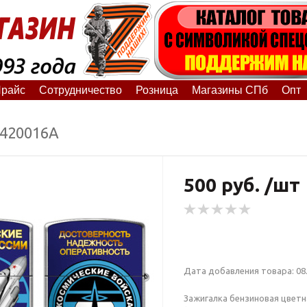
райс
Сотрудничество
Розница
Магазины СПб
Опт
8420016А
500 руб. /шт
Дата добавления товара: 08.
Зажигалка бензиновая цветн