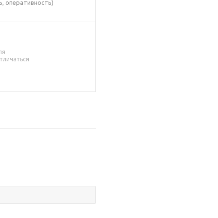
, оперативность)
ля
тличаться