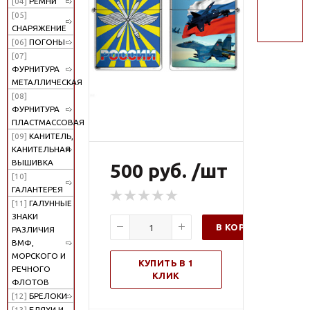
[04]
РЕМНИ
поиск
[05]
СНАРЯЖЕНИЕ
[06]
ПОГОНЫ
[07]
ФУРНИТУРА
МЕТАЛЛИЧЕСКАЯ
[08]
ФУРНИТУРА
ПЛАСТМАССОВАЯ
[09]
КАНИТЕЛЬ,
КАНИТЕЛЬНАЯ
ВЫШИВКА
500 руб. /шт
[10]
ГАЛАНТЕРЕЯ
[11]
ГАЛУННЫЕ
ЗНАКИ
В КОРЗИНУ
РАЗЛИЧИЯ
ВМФ,
МОРСКОГО И
КУПИТЬ В 1
РЕЧНОГО
КЛИК
ФЛОТОВ
[12]
БРЕЛОКИ
[13]
БЛЯХИ И