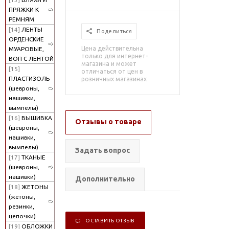
ПРЯЖКИ К
РЕМНЯМ
[14]
ЛЕНТЫ
Поделиться
ОРДЕНСКИЕ
Цена действительна
МУАРОВЫЕ,
только для интернет-
ВОП С ЛЕНТОЙ
магазина и может
[15]
отличаться от цен в
ПЛАСТИЗОЛЬ
розничных магазинах
(шевроны,
нашивки,
вымпелы)
[16]
ВЫШИВКА
Отзывы о товаре
(шевроны,
нашивки,
вымпелы)
Задать вопрос
[17]
ТКАНЫЕ
(шевроны,
нашивки)
Дополнительно
[18]
ЖЕТОНЫ
(жетоны,
резинки,
цепочки)
ОСТАВИТЬ ОТЗЫВ
[19]
ОБЛОЖКИ