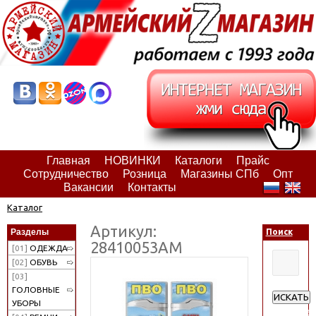
Главная
НОВИНКИ
Каталоги
Прайс
Сотрудничество
Розница
Магазины СПб
Опт
Вакансии
Контакты
Каталог
Артикул:
Разделы
Поиск
28410053АМ
[01]
ОДЕЖДА
[02]
ОБУВЬ
[03]
ГОЛОВНЫЕ
ИСКАТЬ
УБОРЫ
Расширен