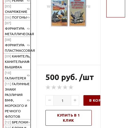
[04]
РЕМНИ
поиск
[05]
СНАРЯЖЕНИЕ
[06]
ПОГОНЫ
[07]
ФУРНИТУРА
МЕТАЛЛИЧЕСКАЯ
[08]
ФУРНИТУРА
ПЛАСТМАССОВАЯ
[09]
КАНИТЕЛЬ,
КАНИТЕЛЬНАЯ
ВЫШИВКА
[10]
500 руб. /шт
ГАЛАНТЕРЕЯ
[11]
ГАЛУННЫЕ
ЗНАКИ
РАЗЛИЧИЯ
В КОРЗИНУ
ВМФ,
МОРСКОГО И
РЕЧНОГО
КУПИТЬ В 1
ФЛОТОВ
КЛИК
[12]
БРЕЛОКИ
[13]
БЛЯХИ И