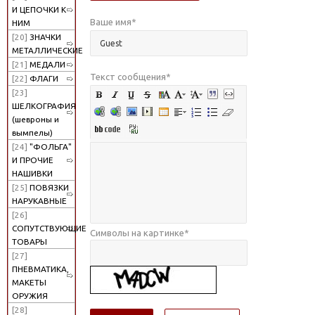
И ЦЕПОЧКИ К
Ваше имя
*
НИМ
[20]
ЗНАЧКИ
МЕТАЛЛИЧЕСКИЕ
[21]
МЕДАЛИ
Текст сообщения
*
[22]
ФЛАГИ
[23]
ШЕЛКОГРАФИЯ
(шевроны и
вымпелы)
[24]
"ФОЛЬГА"
И ПРОЧИЕ
НАШИВКИ
[25]
ПОВЯЗКИ
НАРУКАВНЫЕ
[26]
СОПУТСТВУЮЩИЕ
Символы на картинке
*
ТОВАРЫ
[27]
ПНЕВМАТИКА,
МАКЕТЫ
ОРУЖИЯ
[28]