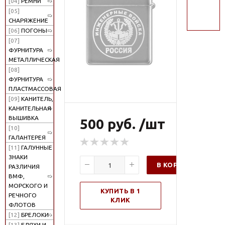
[04]
РЕМНИ
поиск
[05]
СНАРЯЖЕНИЕ
[06]
ПОГОНЫ
[07]
ФУРНИТУРА
МЕТАЛЛИЧЕСКАЯ
[08]
ФУРНИТУРА
ПЛАСТМАССОВАЯ
[09]
КАНИТЕЛЬ,
КАНИТЕЛЬНАЯ
ВЫШИВКА
500 руб. /шт
[10]
ГАЛАНТЕРЕЯ
[11]
ГАЛУННЫЕ
ЗНАКИ
В КОРЗИНУ
РАЗЛИЧИЯ
ВМФ,
МОРСКОГО И
КУПИТЬ В 1
РЕЧНОГО
КЛИК
ФЛОТОВ
[12]
БРЕЛОКИ
[13]
БЛЯХИ И