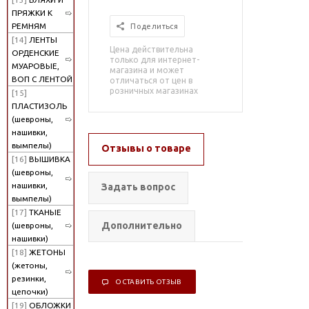
ПРЯЖКИ К
РЕМНЯМ
Поделиться
[14]
ЛЕНТЫ
Цена действительна
ОРДЕНСКИЕ
только для интернет-
МУАРОВЫЕ,
магазина и может
ВОП С ЛЕНТОЙ
отличаться от цен в
розничных магазинах
[15]
ПЛАСТИЗОЛЬ
(шевроны,
нашивки,
вымпелы)
Отзывы о товаре
[16]
ВЫШИВКА
(шевроны,
нашивки,
Задать вопрос
вымпелы)
[17]
ТКАНЫЕ
Дополнительно
(шевроны,
нашивки)
[18]
ЖЕТОНЫ
(жетоны,
резинки,
ОСТАВИТЬ ОТЗЫВ
цепочки)
[19]
ОБЛОЖКИ