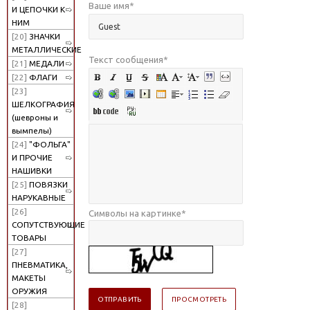
Ваше имя
*
И ЦЕПОЧКИ К
НИМ
[20]
ЗНАЧКИ
МЕТАЛЛИЧЕСКИЕ
Текст сообщения
*
[21]
МЕДАЛИ
[22]
ФЛАГИ
[23]
ШЕЛКОГРАФИЯ
(шевроны и
вымпелы)
[24]
"ФОЛЬГА"
И ПРОЧИЕ
НАШИВКИ
[25]
ПОВЯЗКИ
НАРУКАВНЫЕ
[26]
Символы на картинке
*
СОПУТСТВУЮЩИЕ
ТОВАРЫ
[27]
ПНЕВМАТИКА,
МАКЕТЫ
ОРУЖИЯ
[28]