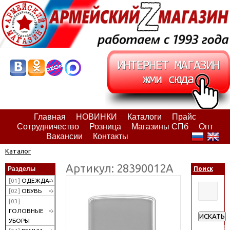
Главная
НОВИНКИ
Каталоги
Прайс
Сотрудничество
Розница
Магазины СПб
Опт
Вакансии
Контакты
Каталог
Артикул: 28390012А
Разделы
Поиск
[01]
ОДЕЖДА
[02]
ОБУВЬ
[03]
ГОЛОВНЫЕ
ИСКАТЬ
УБОРЫ
Расширен