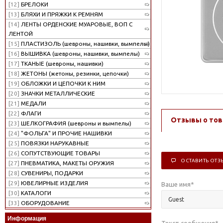
[12]
БРЕЛОКИ
[13]
БЛЯХИ И ПРЯЖКИ К РЕМНЯМ
[14]
ЛЕНТЫ ОРДЕНСКИЕ МУАРОВЫЕ, ВОП С
ЛЕНТОЙ
[15]
ПЛАСТИЗОЛЬ (шевроны, нашивки, вымпелы)
[16]
ВЫШИВКА (шевроны, нашивки, вымпелы)
[17]
ТКАНЫЕ (шевроны, нашивки)
[18]
ЖЕТОНЫ (жетоны, резинки, цепочки)
[19]
ОБЛОЖКИ И ЦЕПОЧКИ К НИМ
[20]
ЗНАЧКИ МЕТАЛЛИЧЕСКИЕ
[21]
МЕДАЛИ
[22]
ФЛАГИ
Отзывы о тов
[23]
ШЕЛКОГРАФИЯ (шевроны и вымпелы)
[24]
"ФОЛЬГА" И ПРОЧИЕ НАШИВКИ
[25]
ПОВЯЗКИ НАРУКАВНЫЕ
[26]
СОПУТСТВУЮЩИЕ ТОВАРЫ
ОСТАВИТЬ ОТЗ
[27]
ПНЕВМАТИКА, МАКЕТЫ ОРУЖИЯ
[28]
СУВЕНИРЫ, ПОДАРКИ
[29]
ЮВЕЛИРНЫЕ ИЗДЕЛИЯ
Ваше имя
*
[30]
КАТАЛОГИ
[33]
ОБОРУДОВАНИЕ
Информация
Текст сообщения
*