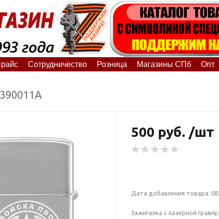
райс
Сотрудничество
Розница
Магазины СПб
Опт
8390011А
500 руб. /шт
Дата добавления товара: 08.
Зажигалка с лазерной грави